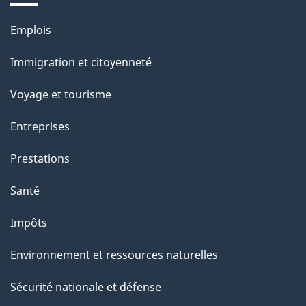
e
Thèmes
Emplois
l
et
a
Immigration et citoyenneté
sujets
p
Voyage et tourisme
a
g
Entreprises
e
Prestations
"
Santé
Impôts
Environnement et ressources naturelles
Sécurité nationale et défense