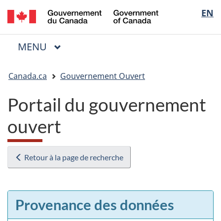
/
Sélectio
EN
Passer
Passer
Passer
Government
au
à
à
de
of
contenu
« Au
la
la
Canada
MENU
PRINCIPAL
principal
sujet
version
Menu
langue
du
HTML
Vous
gouvernement »
simplifiée
Canada.ca
Gouvernement Ouvert
êtes
ici
Portail du gouvernement
:
ouvert
Retour à la page de recherche
Provenance des données