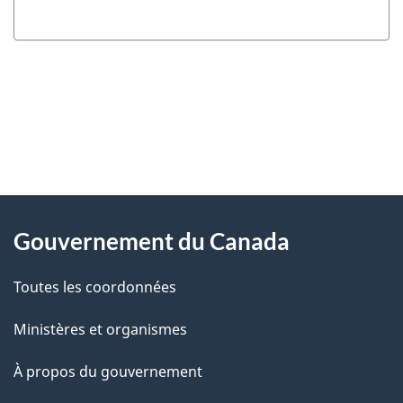
"
D
À
é
propos
Gouvernement du Canada
t
de
a
Toutes les coordonnées
ce
i
site
Ministères et organismes
l
s
À propos du gouvernement
d