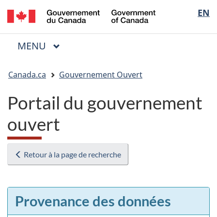
/
Sélectio
EN
Passer
Passer
Passer
Government
au
à
à
de
of
contenu
« Au
la
la
Canada
MENU
PRINCIPAL
principal
sujet
version
Menu
langue
du
HTML
Vous
gouvernement »
simplifiée
Canada.ca
Gouvernement Ouvert
êtes
ici
Portail du gouvernement
:
ouvert
Retour à la page de recherche
Provenance des données