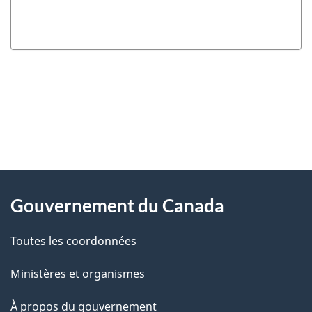
"
D
À
é
propos
Gouvernement du Canada
t
de
a
Toutes les coordonnées
ce
i
site
Ministères et organismes
l
s
À propos du gouvernement