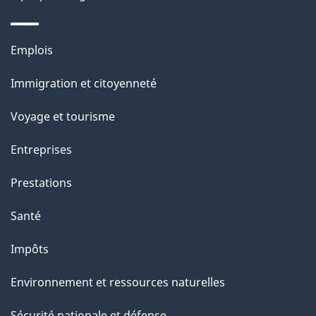
d
e
Thèmes
Emplois
l
et
a
Immigration et citoyenneté
sujets
p
Voyage et tourisme
a
g
Entreprises
e
Prestations
"
Santé
Impôts
Environnement et ressources naturelles
Sécurité nationale et défense