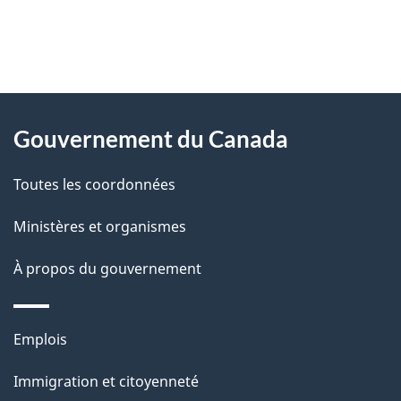
"
D
À
é
propos
Gouvernement du Canada
t
de
a
Toutes les coordonnées
ce
i
site
Ministères et organismes
l
s
À propos du gouvernement
d
e
Thèmes
Emplois
l
et
a
Immigration et citoyenneté
sujets