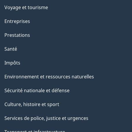
p
Voyage et tourisme
a
g
Entreprises
e
Prestations
"
Santé
Impôts
Environnement et ressources naturelles
Sécurité nationale et défense
Culture, histoire et sport
Services de police, justice et urgences
Transport et infrastructure