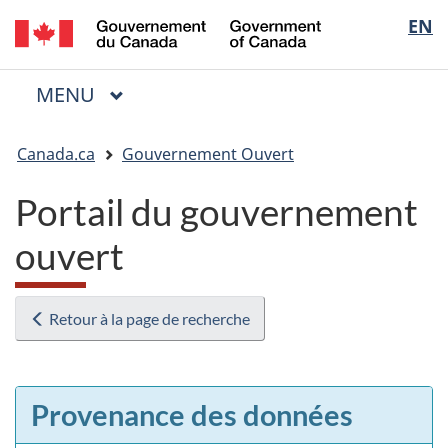
/
Sélectio
EN
Passer
Passer
Passer
Government
au
à
à
de
of
contenu
« Au
la
la
Canada
MENU
PRINCIPAL
principal
sujet
version
Menu
langue
du
HTML
Vous
gouvernement »
simplifiée
Canada.ca
Gouvernement Ouvert
êtes
ici
Portail du gouvernement
:
ouvert
Retour à la page de recherche
Provenance des données