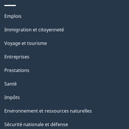
d
e
Thèmes
Emplois
l
et
a
Immigration et citoyenneté
sujets
p
Voyage et tourisme
a
g
Entreprises
e
Prestations
"
Santé
Impôts
Environnement et ressources naturelles
Sécurité nationale et défense