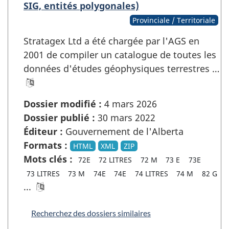
SIG, entités polygonales)
Provinciale / Territoriale
Stratagex Ltd a été chargée par l'AGS en
2001 de compiler un catalogue de toutes les
données d'études géophysiques terrestres …
Dossier modifié :
4 mars 2026
Dossier publié :
30 mars 2022
Éditeur :
Gouvernement de l'Alberta
Formats :
HTML
XML
ZIP
Mots clés :
72E
72 LITRES
72 M
73 E
73E
73 LITRES
73 M
74E
74E
74 LITRES
74 M
82 G
...
Recherchez des dossiers similaires