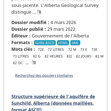
sous-jacente. L'Alberta Geological Survey
distingue …
Dossier modifié :
4 mars 2026
Dossier publié :
29 mars 2022
Éditeur :
Gouvernement de l'Alberta
Formats :
Grille ASCII
HTML
XML
Mots clés :
72E
72 LITRES
72 M
73 E
73E
73 LITRES
82 G
82 HEURES
82I
82 JOURS
82 M
...
82 OC
Recherchez des dossiers similaires
Structure supérieure de l'aquifère de
Sunchild, Alberta (données maillées,
format ASCII)