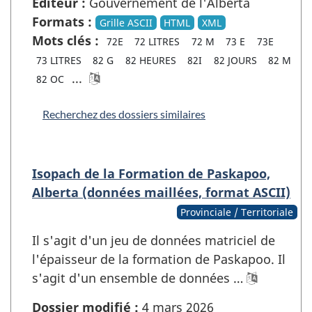
Éditeur :
Gouvernement de l'Alberta
Formats :
Grille ASCII
HTML
XML
Mots clés :
72E
72 LITRES
72 M
73 E
73E
73 LITRES
82 G
82 HEURES
82I
82 JOURS
82 M
...
82 OC
Recherchez des dossiers similaires
Isopach de la Formation de Paskapoo,
Alberta (données maillées, format ASCII)
Provinciale / Territoriale
Il s'agit d'un jeu de données matriciel de
l'épaisseur de la formation de Paskapoo. Il
s'agit d'un ensemble de données …
Dossier modifié :
4 mars 2026