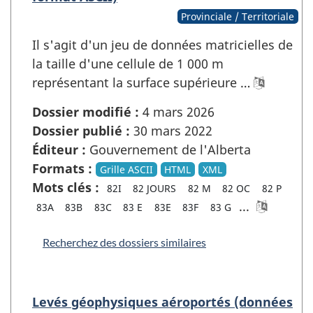
Provinciale / Territoriale
Il s'agit d'un jeu de données matricielles de
la taille d'une cellule de 1 000 m
représentant la surface supérieure …
Dossier modifié :
4 mars 2026
Dossier publié :
30 mars 2022
Éditeur :
Gouvernement de l'Alberta
Formats :
Grille ASCII
HTML
XML
Mots clés :
82I
82 JOURS
82 M
82 OC
82 P
...
83A
83B
83C
83 E
83E
83F
83 G
Recherchez des dossiers similaires
Levés géophysiques aéroportés (données