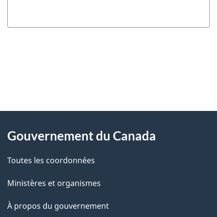
"
D
À
é
propos
Gouvernement du Canada
t
de
a
Toutes les coordonnées
ce
i
site
Ministères et organismes
l
s
À propos du gouvernement