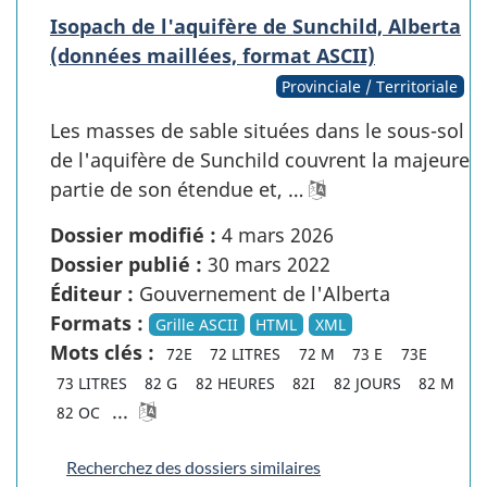
Isopach de l'aquifère de Sunchild, Alberta
(données maillées, format ASCII)
Provinciale / Territoriale
Les masses de sable situées dans le sous-sol
de l'aquifère de Sunchild couvrent la majeure
partie de son étendue et, …
Dossier modifié :
4 mars 2026
Dossier publié :
30 mars 2022
Éditeur :
Gouvernement de l'Alberta
Formats :
Grille ASCII
HTML
XML
Mots clés :
72E
72 LITRES
72 M
73 E
73E
73 LITRES
82 G
82 HEURES
82I
82 JOURS
82 M
...
82 OC
Recherchez des dossiers similaires