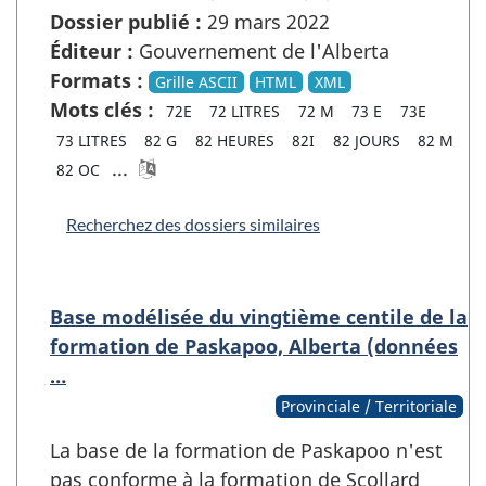
Dossier publié :
29 mars 2022
Éditeur :
Gouvernement de l'Alberta
Formats :
Grille ASCII
HTML
XML
Mots clés :
72E
72 LITRES
72 M
73 E
73E
73 LITRES
82 G
82 HEURES
82I
82 JOURS
82 M
...
82 OC
Recherchez des dossiers similaires
Base modélisée du vingtième centile de la
formation de Paskapoo, Alberta (données
…
Provinciale / Territoriale
La base de la formation de Paskapoo n'est
pas conforme à la formation de Scollard