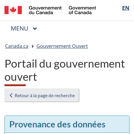
/
Sélectio
EN
Passer
Passer
Passer
Government
au
à
à
de
of
contenu
« Au
la
la
Canada
MENU
PRINCIPAL
principal
sujet
version
Menu
langue
du
HTML
Vous
gouvernement »
simplifiée
Canada.ca
Gouvernement Ouvert
êtes
ici
Portail du gouvernement
:
ouvert
Retour à la page de recherche
Provenance des données