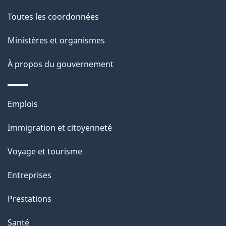
de
a
Toutes les coordonnées
ce
i
site
Ministères et organismes
l
s
À propos du gouvernement
d
e
Thèmes
Emplois
l
et
a
Immigration et citoyenneté
sujets
p
Voyage et tourisme
a
g
Entreprises
e
Prestations
"
Santé