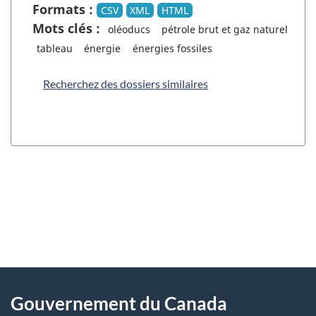
Formats :
CSV
XML
HTML
Mots clés :
oléoducs
pétrole brut et gaz naturel
tableau
énergie
énergies fossiles
Recherchez des dossiers similaires
"
D
À
é
propos
Gouvernement du Canada
t