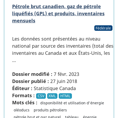
Pétrole brut canadien, gaz de pétrole
liquéfiés (GPL) et produits, inventaires
mensuels
Fédérale
Les données sont présentées au niveau
national par source des inventaires (total des
inventaires au Canada et aux États-Unis, les
…
Dossier modifié :
7 févr. 2023
Dossier publié :
27 juin 2018
Éditeur :
Statistique Canada
Formats :
CSV
XML
HTML
Mots clés :
disponibilité et utilisation d'énergie
oléoducs
produits pétroliers
pétrole brut et gaz naturel
tableau
énergie