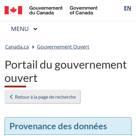
/
Sélectio
EN
Passer
Passer
Passer
Government
au
à
à
de
of
contenu
« Au
la
la
Canada
MENU
PRINCIPAL
principal
sujet
version
Menu
langue
du
HTML
Vous
gouvernement »
simplifiée
Canada.ca
Gouvernement Ouvert
êtes
ici
Portail du gouvernement
:
ouvert
Retour à la page de recherche
Provenance des données