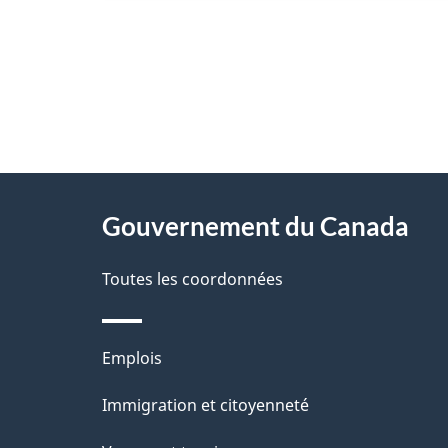
"
D
À
é
propos
Gouvernement du Canada
t
de
a
Toutes les coordonnées
ce
i
site
l
Thèmes
Emplois
s
et
Immigration et citoyenneté
d
sujets