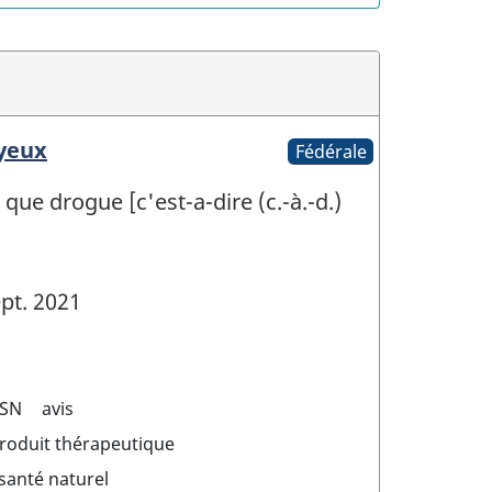
 yeux
Fédérale
que drogue [c'est-a-dire (c.-à.-d.)
pt. 2021
SN
avis
produit thérapeutique
santé naturel