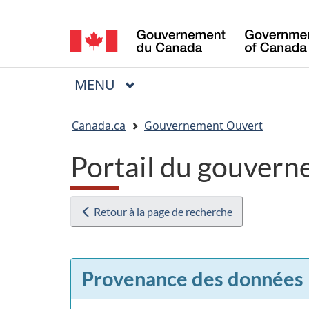
Sélection
de
la
MENU
PRINCIPAL
Menu
langue
Vous
Canada.ca
Gouvernement Ouvert
êtes
Portail du gouvern
ici
:
Retour à la page de recherche
Provenance des données