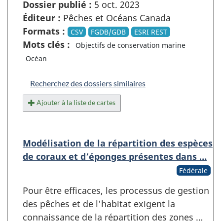
Dossier publié :
5 oct. 2023
Éditeur :
Pêches et Océans Canada
Formats :
CSV
FGDB/GDB
ESRI REST
Mots clés :
Objectifs de conservation marine
Océan
Recherchez des dossiers similaires
Ajouter à la liste de cartes
Modélisation de la répartition des espèces
de coraux et d’éponges présentes dans …
Fédérale
Pour être efficaces, les processus de gestion
des pêches et de l'habitat exigent la
connaissance de la répartition des zones …