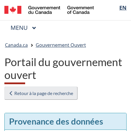
/
Sélectio
EN
Passer
Passer
Passer
Government
au
à
à
de
of
contenu
« Au
la
la
Canada
MENU
PRINCIPAL
principal
sujet
version
Menu
langue
du
HTML
Vous
gouvernement »
simplifiée
Canada.ca
Gouvernement Ouvert
êtes
ici
Portail du gouvernement
:
ouvert
Retour à la page de recherche
Provenance des données