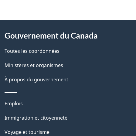
"
D
À
é
propos
Gouvernement du Canada
t
de
a
Toutes les coordonnées
ce
i
site
Ministères et organismes
l
s
À propos du gouvernement
d
e
Thèmes
Emplois
l
et
a
Immigration et citoyenneté
sujets
p
Voyage et tourisme