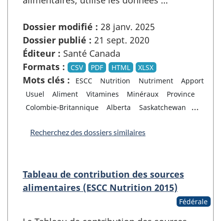
alimentaires, utilise les données …
Dossier modifié :
28 janv. 2025
Dossier publié :
21 sept. 2020
Éditeur :
Santé Canada
Formats :
CSV
PDF
HTML
XLSX
Mots clés :
ESCC
Nutrition
Nutriment
Apport
Usuel
Aliment
Vitamines
Minéraux
Province
...
Colombie-Britannique
Alberta
Saskatchewan
Recherchez des dossiers similaires
Tableau de contribution des sources
alimentaires (ESCC Nutrition 2015)
Fédérale