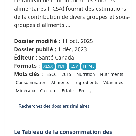
Le Tableau de contribution des sources
alimentaires (TCSA) fournit des estimations
de la contribution de divers groupes et sous-
groupes d'aliments …
Dossier modifié :
11 oct. 2025
Dossier publié :
1 déc. 2023
Éditeur :
Santé Canada
Formats :
XLSX
PDF
CSV
HTML
Mots clés :
ESCC
2015
Nutrition
Nutriments
Consommation
Aliments
Ingrédients
Vitamines
...
Minéraux
Calcium
Folate
Fer
Recherchez des dossiers similaires
Le Tableau de la consommation des