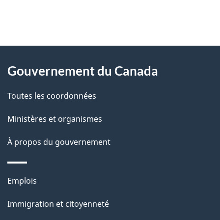
"
D
À
é
propos
Gouvernement du Canada
t
de
a
Toutes les coordonnées
ce
i
site
Ministères et organismes
l
s
À propos du gouvernement
d
e
Thèmes
Emplois
l
et
a
Immigration et citoyenneté
sujets
p