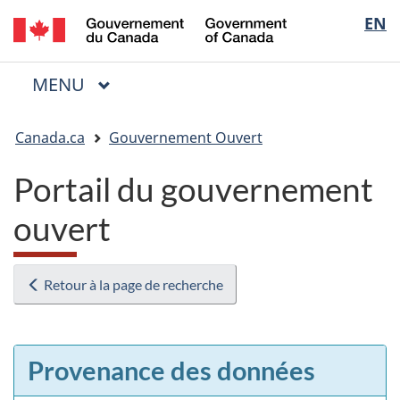
/
Sélectio
EN
Passer
Passer
Passer
Government
au
à
à
de
of
contenu
« Au
la
la
Canada
MENU
PRINCIPAL
principal
sujet
version
Menu
langue
du
HTML
Vous
gouvernement »
simplifiée
Canada.ca
Gouvernement Ouvert
êtes
ici
Portail du gouvernement
:
ouvert
Retour à la page de recherche
Provenance des données