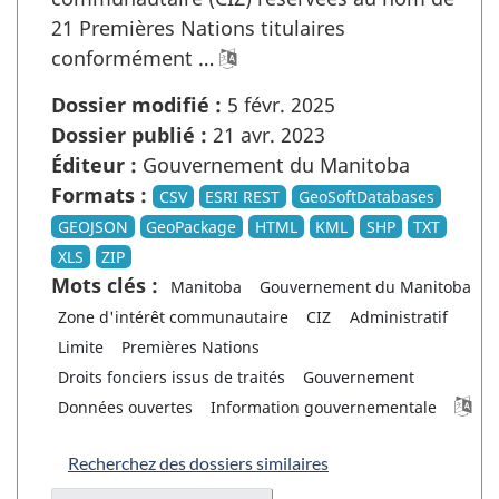
21 Premières Nations titulaires
conformément …
Dossier modifié :
5 févr. 2025
Dossier publié :
21 avr. 2023
Éditeur :
Gouvernement du Manitoba
Formats :
CSV
ESRI REST
GeoSoftDatabases
GEOJSON
GeoPackage
HTML
KML
SHP
TXT
XLS
ZIP
Mots clés :
Manitoba
Gouvernement du Manitoba
Zone d'intérêt communautaire
CIZ
Administratif
Limite
Premières Nations
Droits fonciers issus de traités
Gouvernement
Données ouvertes
Information gouvernementale
Recherchez des dossiers similaires