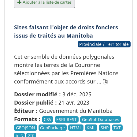
Ajouter à la liste de cartes
Sites faisant l'objet de droits fonciers
issus de traités au Manitoba
Provinciale / Territoriale
Cet ensemble de données polygonales
montre les terres de la Couronne
sélectionnées par les Premières Nations
conformément aux accords sur …
Dossier modifié :
3 déc. 2025
Dossier publié :
21 avr. 2023
Éditeur :
Gouvernement du Manitoba
Formats :
CSV
ESRI REST
GeoSoftDatabases
GEOJSON
GeoPackage
HTML
KML
SHP
TXT
XLS
ZIP