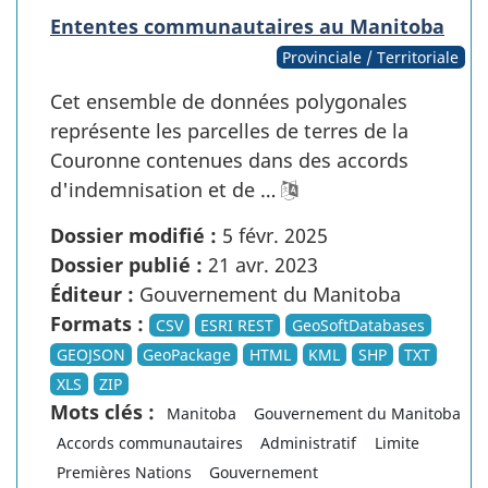
Ententes communautaires au Manitoba
Provinciale / Territoriale
Cet ensemble de données polygonales
représente les parcelles de terres de la
Couronne contenues dans des accords
d'indemnisation et de …
Dossier modifié :
5 févr. 2025
Dossier publié :
21 avr. 2023
Éditeur :
Gouvernement du Manitoba
Formats :
CSV
ESRI REST
GeoSoftDatabases
GEOJSON
GeoPackage
HTML
KML
SHP
TXT
XLS
ZIP
Mots clés :
Manitoba
Gouvernement du Manitoba
Accords communautaires
Administratif
Limite
Premières Nations
Gouvernement