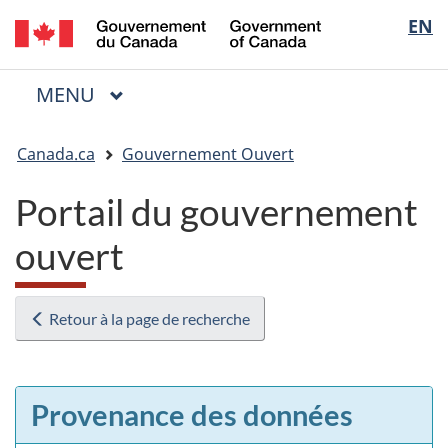
/
Sélectio
EN
Passer
Passer
Passer
Government
au
à
à
de
of
contenu
« Au
la
la
Canada
MENU
PRINCIPAL
principal
sujet
version
Menu
langue
du
HTML
Vous
gouvernement »
simplifiée
Canada.ca
Gouvernement Ouvert
êtes
ici
Portail du gouvernement
:
ouvert
Retour à la page de recherche
Provenance des données