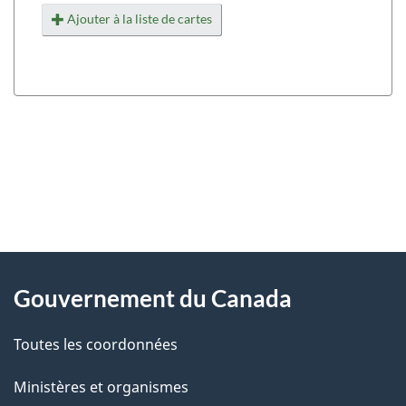
Ajouter à la liste de cartes
"
D
À
é
propos
Gouvernement du Canada
t
de
a
Toutes les coordonnées
ce
i
site
Ministères et organismes
l