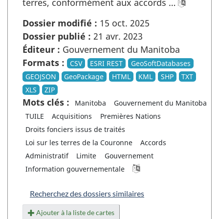
terres, conformément aux accords …
Dossier modifié :
15 oct. 2025
Dossier publié :
21 avr. 2023
Éditeur :
Gouvernement du Manitoba
Formats :
CSV
ESRI REST
GeoSoftDatabases
GEOJSON
GeoPackage
HTML
KML
SHP
TXT
XLS
ZIP
Mots clés :
Manitoba
Gouvernement du Manitoba
TUILE
Acquisitions
Premières Nations
Droits fonciers issus de traités
Loi sur les terres de la Couronne
Accords
Administratif
Limite
Gouvernement
Information gouvernementale
Recherchez des dossiers similaires
Ajouter à la liste de cartes