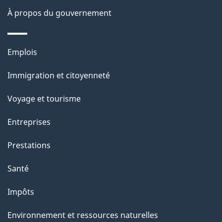
s
À propos du gouvernement
d
e
Thèmes
Emplois
l
et
a
Immigration et citoyenneté
sujets
p
Voyage et tourisme
a
g
Entreprises
e
Prestations
"
Santé
Impôts
Environnement et ressources naturelles