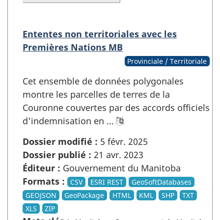
Ententes non territoriales avec les
Premières Nations MB
Provinciale / Territoriale
Cet ensemble de données polygonales
montre les parcelles de terres de la
Couronne couvertes par des accords officiels
d'indemnisation en …
Dossier modifié :
5 févr. 2025
Dossier publié :
21 avr. 2023
Éditeur :
Gouvernement du Manitoba
Formats :
CSV
ESRI REST
GeoSoftDatabases
GEOJSON
GeoPackage
HTML
KML
SHP
TXT
XLS
ZIP