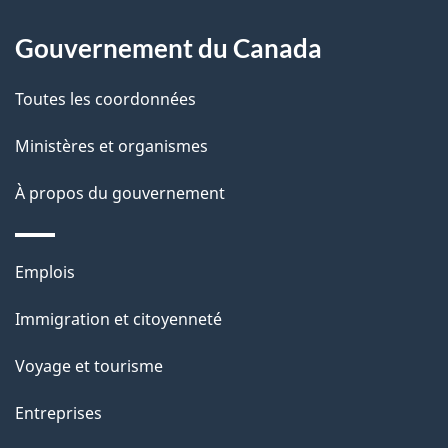
À
é
propos
Gouvernement du Canada
t
de
a
Toutes les coordonnées
ce
i
site
Ministères et organismes
l
s
À propos du gouvernement
d
e
Thèmes
Emplois
l
et
a
Immigration et citoyenneté
sujets
p
Voyage et tourisme
a
g
Entreprises
e