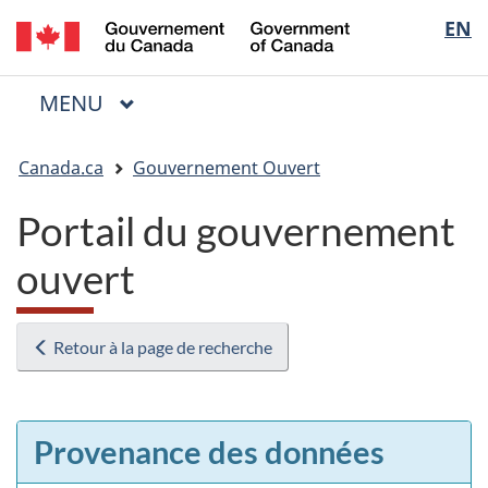
/
Sélectio
EN
Passer
Passer
Passer
Government
au
à
à
de
of
contenu
« Au
la
la
Canada
MENU
PRINCIPAL
principal
sujet
version
Menu
langue
du
HTML
Vous
gouvernement »
simplifiée
Canada.ca
Gouvernement Ouvert
êtes
ici
Portail du gouvernement
:
ouvert
Retour à la page de recherche
Provenance des données