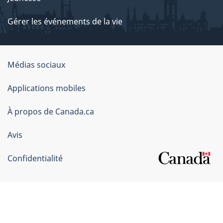
Gérer les événements de la vie
Organisation
Médias sociaux
du
Applications mobiles
gouvernement
du
À propos de Canada.ca
Canada
Avis
Confidentialité