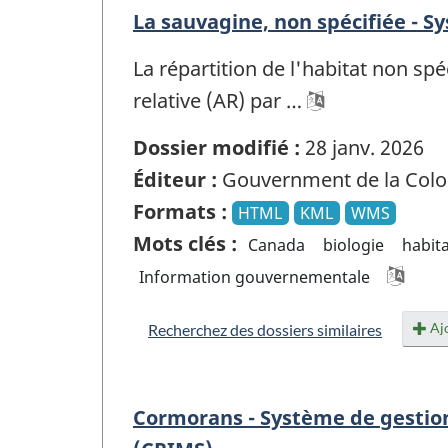
La sauvagine, non spécifiée - S
La répartition de l'habitat non sp
relative (AR) par …
Dossier modifié :
28 janv. 2026
Éditeur :
Gouvernment de la Colo
Formats :
HTML
KML
WMS
Mots clés :
Canada
biologie
habit
Information gouvernementale
Ajo
Recherchez des dossiers similaires
Cormorans - Système de gestion 