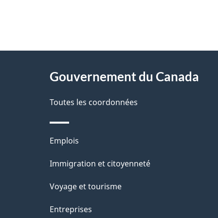
"
D
À
é
propos
Gouvernement du Canada
t
de
a
Toutes les coordonnées
ce
i
site
l
Thèmes
Emplois
s
et
Immigration et citoyenneté
d
sujets
e
Voyage et tourisme
l
Entreprises