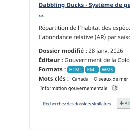
Dabbling Ducks - Système de ges
…
Répartition de l'habitat des espè
l'abondance relative (AR) par sai
Dossier modifié :
28 janv. 2026
Éditeur :
Gouvernment de la Colo
Formats :
HTML
KML
WMS
Mots clés :
Canada
Oiseaux de mer
Information gouvernementale
Ajo
Recherchez des dossiers similaires