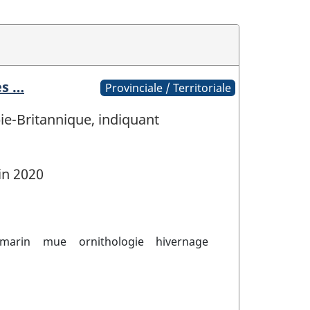
es …
Provinciale / Territoriale
ie-Britannique, indiquant
in 2020
 marin
mue
ornithologie
hivernage