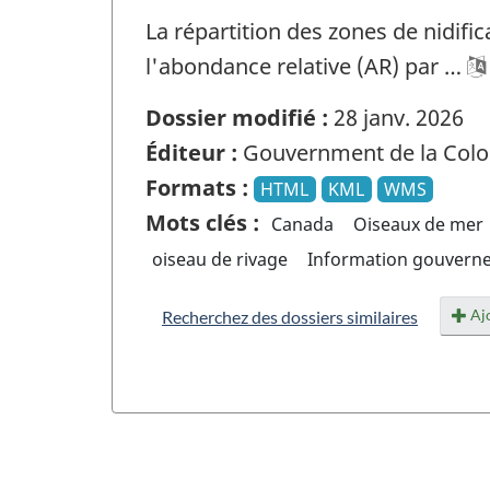
La répartition des zones de nidifi
l'abondance relative (AR) par …
Dossier modifié :
28 janv. 2026
Éditeur :
Gouvernment de la Colo
Formats :
HTML
KML
WMS
Mots clés :
Canada
Oiseaux de mer
oiseau de rivage
Information gouvern
Ajo
Recherchez des dossiers similaires