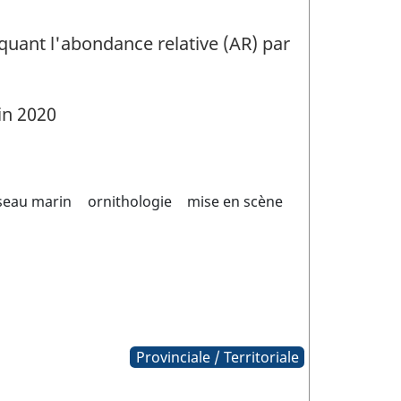
iquant l'abondance relative (AR) par
in 2020
seau marin
ornithologie
mise en scène
Provinciale / Territoriale