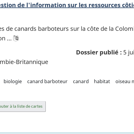
tion de l'information sur les ressources côti
ces de canards barboteurs sur la côte de la Colom
son …
Dossier publié :
5 ju
mbie-Britannique
biologie
canard barboteur
canard
habitat
oiseau 
uter à la liste de cartes