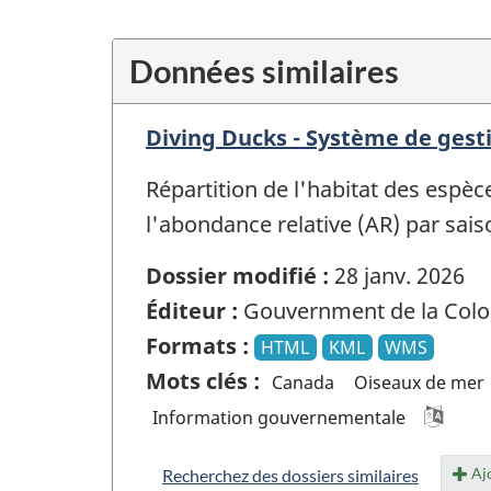
Données similaires
Diving Ducks - Système de gesti
Répartition de l'habitat des espè
l'abondance relative (AR) par sai
Dossier modifié :
28 janv. 2026
Éditeur :
Gouvernment de la Colo
Formats :
HTML
KML
WMS
Mots clés :
Canada
Oiseaux de mer
Information gouvernementale
Ajo
Recherchez des dossiers similaires