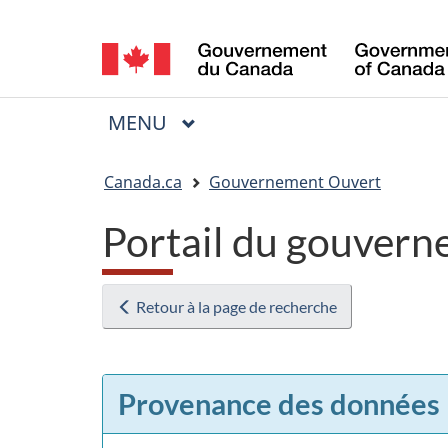
Sélection
de
la
MENU
PRINCIPAL
Menu
langue
Vous
Canada.ca
Gouvernement Ouvert
êtes
Portail du gouvern
ici
:
Retour à la page de recherche
Provenance des données