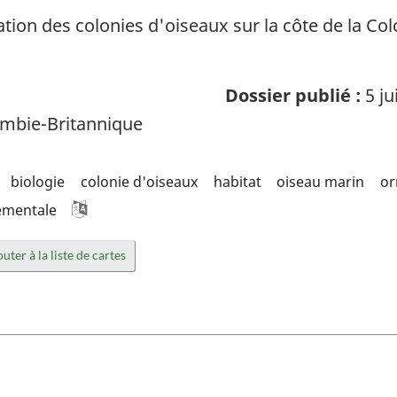
cation des colonies d'oiseaux sur la côte de la C
Dossier publié :
5 ju
mbie-Britannique
biologie
colonie d'oiseaux
habitat
oiseau marin
or
ementale
uter à la liste de cartes