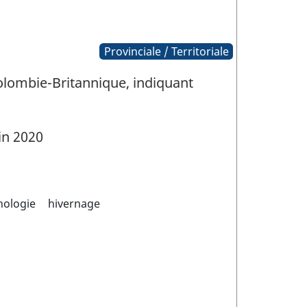
Provinciale / Territoriale
Colombie-Britannique, indiquant
in 2020
hologie
hivernage