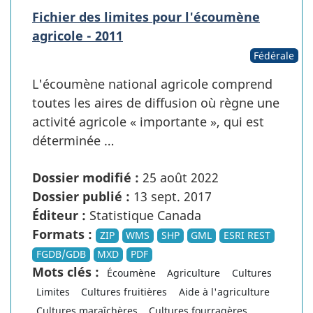
Fichier des limites pour l'écoumène
agricole - 2011
Fédérale
L'écoumène national agricole comprend
toutes les aires de diffusion où règne une
activité agricole « importante », qui est
déterminée …
Dossier modifié :
25 août 2022
Dossier publié :
13 sept. 2017
Éditeur :
Statistique Canada
Formats :
ZIP
WMS
SHP
GML
ESRI REST
FGDB/GDB
MXD
PDF
Mots clés :
Écoumène
Agriculture
Cultures
Limites
Cultures fruitières
Aide à l'agriculture
Cultures maraîchères
Cultures fourragères