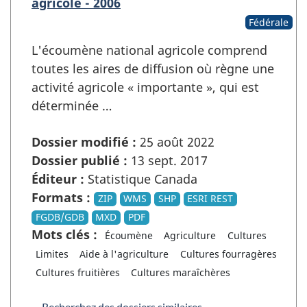
agricole - 2006
Fédérale
L'écoumène national agricole comprend
toutes les aires de diffusion où règne une
activité agricole « importante », qui est
déterminée …
Dossier modifié :
25 août 2022
Dossier publié :
13 sept. 2017
Éditeur :
Statistique Canada
Formats :
ZIP
WMS
SHP
ESRI REST
FGDB/GDB
MXD
PDF
Mots clés :
Écoumène
Agriculture
Cultures
Limites
Aide à l'agriculture
Cultures fourragères
Cultures fruitières
Cultures maraîchères
Recherchez des dossiers similaires