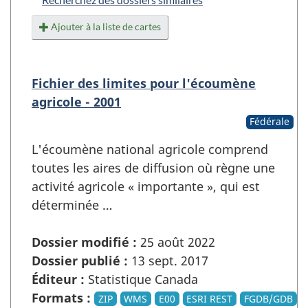
Ajouter à la liste de cartes
Fichier des limites pour l'écoumène
agricole - 2001
Fédérale
L'écoumène national agricole comprend
toutes les aires de diffusion où règne une
activité agricole « importante », qui est
déterminée …
Dossier modifié :
25 août 2022
Dossier publié :
13 sept. 2017
Éditeur :
Statistique Canada
Formats :
ZIP
WMS
E00
ESRI REST
FGDB/GDB