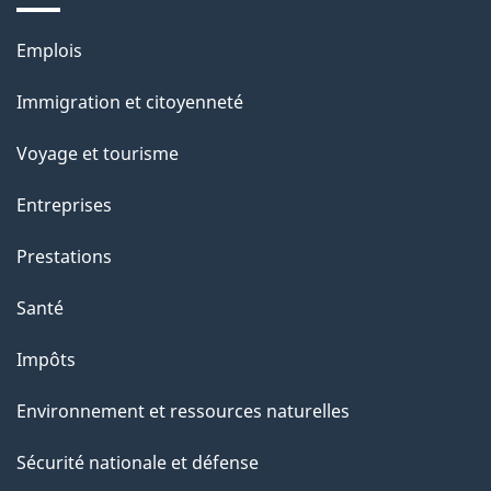
e
Thèmes
Emplois
l
et
a
Immigration et citoyenneté
sujets
p
Voyage et tourisme
a
g
Entreprises
e
Prestations
"
Santé
Impôts
Environnement et ressources naturelles
Sécurité nationale et défense