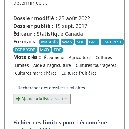
déterminée …
Dossier modifié :
25 août 2022
Dossier publié :
15 sept. 2017
Éditeur :
Statistique Canada
Formats :
MapInfo
WMS
SHP
GML
ESRI REST
FGDB/GDB
MXD
PDF
Mots clés :
Écoumène
Agriculture
Cultures
Limites
Aide à l'agriculture
Cultures fourragères
Cultures maraîchères
Cultures fruitières
Recherchez des dossiers similaires
Ajouter à la liste de cartes
Fichier des limites pour l'écoumène