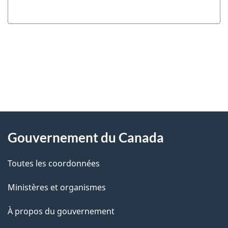
"
D
À
é
propos
Gouvernement du Canada
t
de
a
Toutes les coordonnées
ce
i
site
Ministères et organismes
l
s
À propos du gouvernement
d