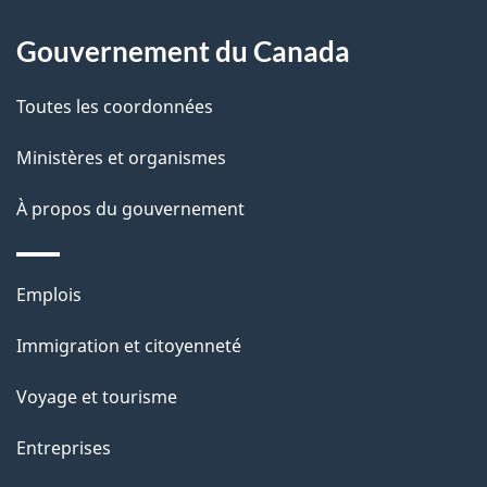
À
é
propos
Gouvernement du Canada
t
de
a
Toutes les coordonnées
ce
i
site
Ministères et organismes
l
s
À propos du gouvernement
d
e
Thèmes
Emplois
l
et
a
Immigration et citoyenneté
sujets
p
Voyage et tourisme
a
g
Entreprises
e