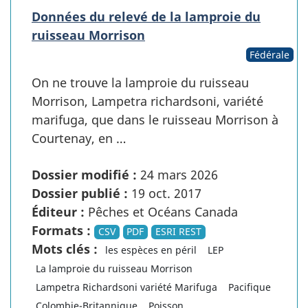
Données du relevé de la lamproie du
ruisseau Morrison
Fédérale
On ne trouve la lamproie du ruisseau
Morrison, Lampetra richardsoni, variété
marifuga, que dans le ruisseau Morrison à
Courtenay, en …
Dossier modifié :
24 mars 2026
Dossier publié :
19 oct. 2017
Éditeur :
Pêches et Océans Canada
Formats :
CSV
PDF
ESRI REST
Mots clés :
les espèces en péril
LEP
La lamproie du ruisseau Morrison
Lampetra Richardsoni variété Marifuga
Pacifique
Colombie-Britannique
Poisson