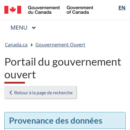
/
Sélectio
EN
Passer
Passer
Passer
Government
au
à
à
de
of
contenu
« Au
la
la
Canada
MENU
PRINCIPAL
principal
sujet
version
Menu
langue
du
HTML
Vous
gouvernement »
simplifiée
Canada.ca
Gouvernement Ouvert
êtes
ici
Portail du gouvernement
:
ouvert
Retour à la page de recherche
Provenance des données