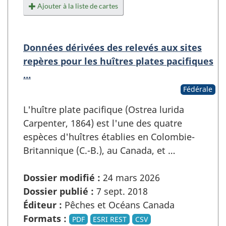
Ajouter à la liste de cartes
Données dérivées des relevés aux sites
repères pour les huîtres plates pacifiques
…
Fédérale
L'huître plate pacifique (Ostrea lurida
Carpenter, 1864) est l'une des quatre
espèces d'huîtres établies en Colombie-
Britannique (C.-B.), au Canada, et …
Dossier modifié :
24 mars 2026
Dossier publié :
7 sept. 2018
Éditeur :
Pêches et Océans Canada
Formats :
PDF
ESRI REST
CSV