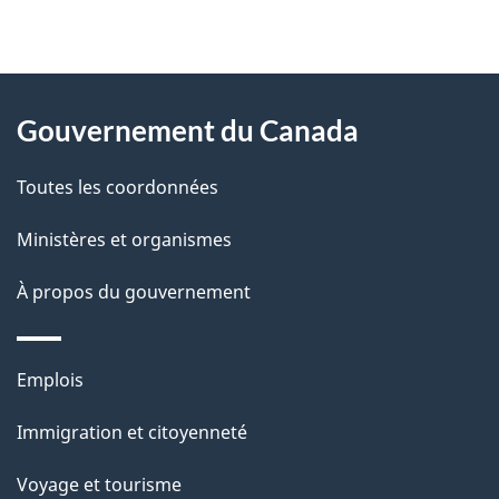
"
D
À
é
propos
Gouvernement du Canada
t
de
a
Toutes les coordonnées
ce
i
site
Ministères et organismes
l
s
À propos du gouvernement
d
e
Thèmes
Emplois
l
et
a
Immigration et citoyenneté
sujets
p
Voyage et tourisme