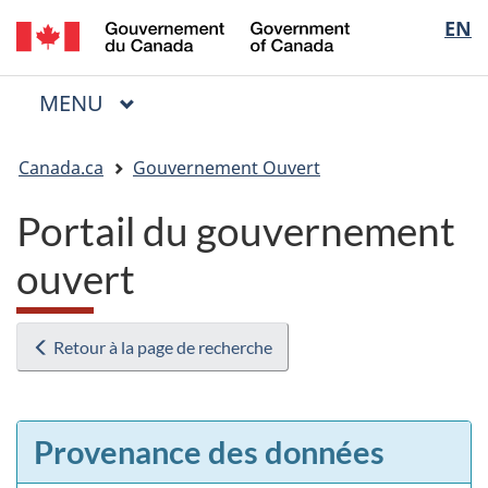
/
Sélectio
EN
Passer
Passer
Passer
Government
au
à
à
de
of
contenu
« Au
la
la
Canada
MENU
PRINCIPAL
principal
sujet
version
Menu
langue
du
HTML
Vous
gouvernement »
simplifiée
Canada.ca
Gouvernement Ouvert
êtes
ici
Portail du gouvernement
:
ouvert
Retour à la page de recherche
Provenance des données