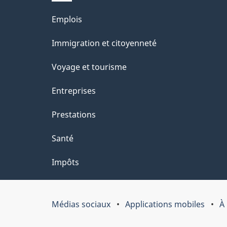
site
l
Thèmes
Emplois
s
et
Immigration et citoyenneté
d
sujets
e
Voyage et tourisme
l
Entreprises
a
Prestations
p
a
Santé
g
Impôts
e
"
Médias sociaux
Applications mobiles
À
Organisation
du