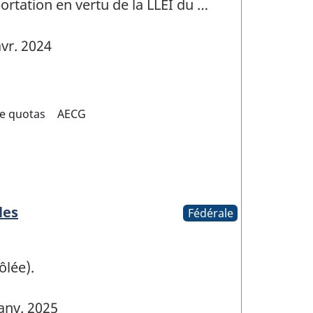
ortation en vertu de la LLEI du …
vr. 2024
e quotas
AECG
les
Fédérale
ôlée).
anv. 2025