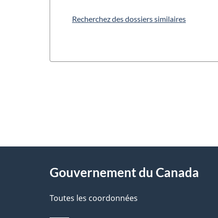
Recherchez des dossiers similaires
"
D
À
é
propos
Gouvernement du Canada
t
de
a
Toutes les coordonnées
ce
i