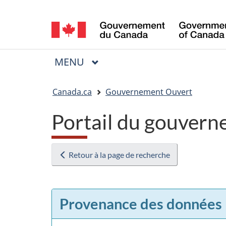
Sélection
de
la
MENU
PRINCIPAL
Menu
langue
Vous
Canada.ca
Gouvernement Ouvert
êtes
Portail du gouvern
ici
:
Retour à la page de recherche
Provenance des données