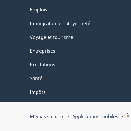
site
l
Thèmes
Emplois
s
et
Immigration et citoyenneté
d
sujets
e
Voyage et tourisme
l
Entreprises
a
Prestations
p
a
Santé
g
Impôts
e
"
Médias sociaux
Applications mobiles
À
Organisation
du