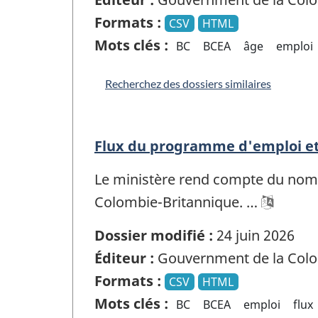
Formats :
CSV
HTML
Mots clés :
BC
BCEA
âge
emploi
Recherchez des dossiers similaires
Flux du programme d'emploi et
Le ministère rend compte du nomb
Colombie-Britannique. …
Dossier modifié :
24 juin 2026
Éditeur :
Gouvernment de la Colo
Formats :
CSV
HTML
Mots clés :
BC
BCEA
emploi
flux