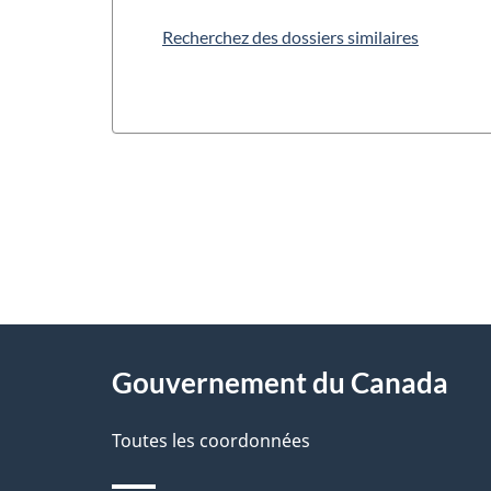
Recherchez des dossiers similaires
"
D
À
é
propos
Gouvernement du Canada
t
de
a
Toutes les coordonnées
ce
i