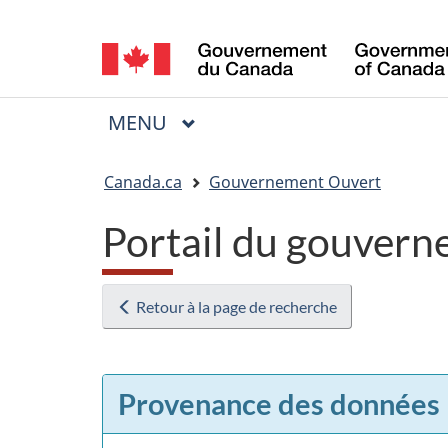
Sélection
de
la
MENU
PRINCIPAL
Menu
langue
Vous
Canada.ca
Gouvernement Ouvert
êtes
Portail du gouvern
ici
:
Retour à la page de recherche
Provenance des données