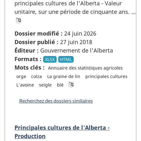
principales cultures de l'Alberta - Valeur
unitaire, sur une période de cinquante ans. …
Dossier modifié :
24 juin 2026
Dossier publié :
27 juin 2018
Éditeur :
Gouvernement de l'Alberta
Formats :
XLSX
HTML
Mots clés :
Annuaire des statistiques agricoles
orge
colza
La graine de lin
principales cultures
L'avoine
seigle
blé
Recherchez des dossiers similaires
Principales cultures de l'Alberta -
Production