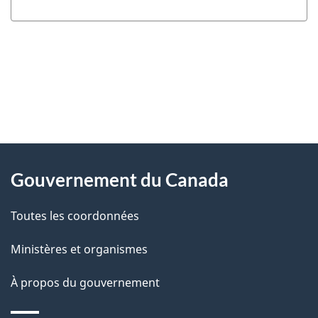
"
D
À
é
propos
Gouvernement du Canada
t
de
a
Toutes les coordonnées
ce
i
site
Ministères et organismes
l
s
À propos du gouvernement
d