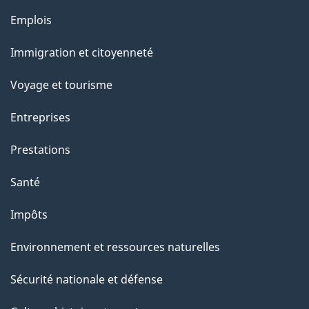
e
Thèmes
Emplois
l
et
a
Immigration et citoyenneté
sujets
p
Voyage et tourisme
a
g
Entreprises
e
Prestations
"
Santé
Impôts
Environnement et ressources naturelles
Sécurité nationale et défense