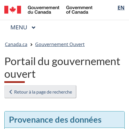
/
Sélectio
EN
Passer
Passer
Passer
Government
au
à
à
de
of
contenu
« Au
la
la
Canada
MENU
PRINCIPAL
principal
sujet
version
Menu
langue
du
HTML
Vous
gouvernement »
simplifiée
Canada.ca
Gouvernement Ouvert
êtes
ici
Portail du gouvernement
:
ouvert
Retour à la page de recherche
Provenance des données