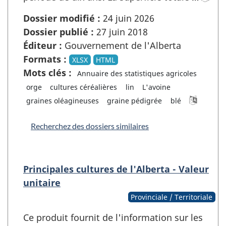
Dossier modifié :
24 juin 2026
Dossier publié :
27 juin 2018
Éditeur :
Gouvernement de l'Alberta
Formats :
XLSX
HTML
Mots clés :
Annuaire des statistiques agricoles
orge
cultures céréalières
lin
L'avoine
graines oléagineuses
graine pédigrée
blé
Recherchez des dossiers similaires
Principales cultures de l'Alberta - Valeur
unitaire
Provinciale / Territoriale
Ce produit fournit de l'information sur les