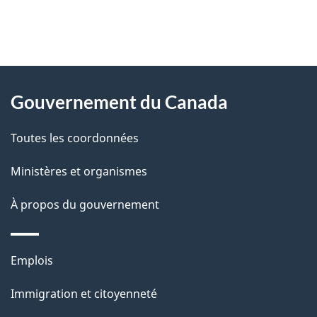
"
D
À
é
propos
Gouvernement du Canada
t
de
a
Toutes les coordonnées
ce
i
site
Ministères et organismes
l
s
À propos du gouvernement
d
e
Thèmes
Emplois
l
et
a
Immigration et citoyenneté
sujets
p