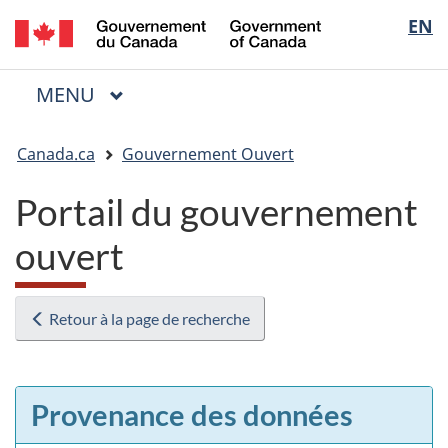
/
Sélectio
EN
Passer
Passer
Passer
Government
au
à
à
de
of
contenu
« Au
la
la
Canada
MENU
PRINCIPAL
principal
sujet
version
Menu
langue
du
HTML
Vous
gouvernement »
simplifiée
Canada.ca
Gouvernement Ouvert
êtes
ici
Portail du gouvernement
:
ouvert
Retour à la page de recherche
Provenance des données