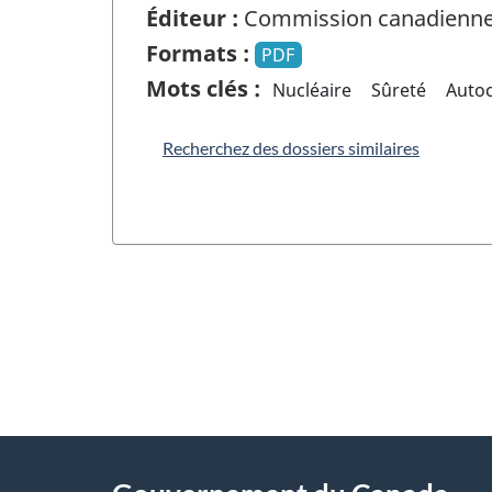
Éditeur :
Commission canadienne 
Formats :
PDF
Mots clés :
Nucléaire
Sûreté
Auto
Recherchez des dossiers similaires
"
D
À
é