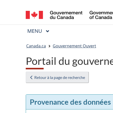
Sélection
de
la
MENU
PRINCIPAL
Menu
langue
Vous
Canada.ca
Gouvernement Ouvert
êtes
Portail du gouvern
ici
:
Retour à la page de recherche
Provenance des données