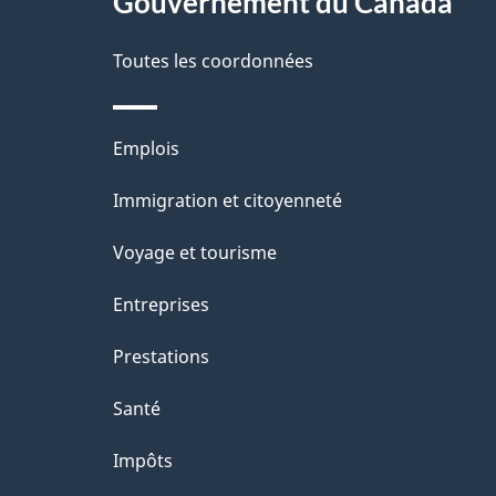
propos
Gouvernement du Canada
t
de
a
Toutes les coordonnées
ce
i
site
l
Thèmes
Emplois
s
et
Immigration et citoyenneté
d
sujets
e
Voyage et tourisme
l
Entreprises
a
Prestations
p
a
Santé
g
Impôts
e