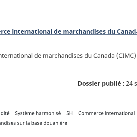
erce international de marchandises du Canad
ternational de marchandises du Canada (CIMC) of
Dossier publié :
24 s
odité
Système harmonisé
SH
Commerce international
ndises sur la base douanière