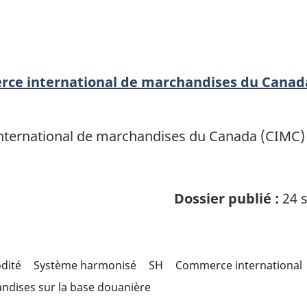
erce international de marchandises du Canad
ternational de marchandises du Canada (CIMC) of
Dossier publié :
24 s
odité
Système harmonisé
SH
Commerce international
ndises sur la base douanière