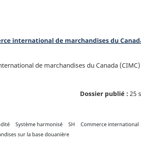
erce international de marchandises du Canad
ternational de marchandises du Canada (CIMC) of
Dossier publié :
25 s
odité
Système harmonisé
SH
Commerce international
ndises sur la base douanière