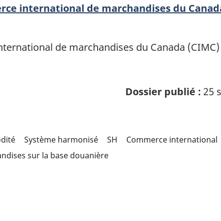
erce international de marchandises du Canad
ternational de marchandises du Canada (CIMC) of
Dossier publié :
25 s
odité
Système harmonisé
SH
Commerce international
ndises sur la base douanière