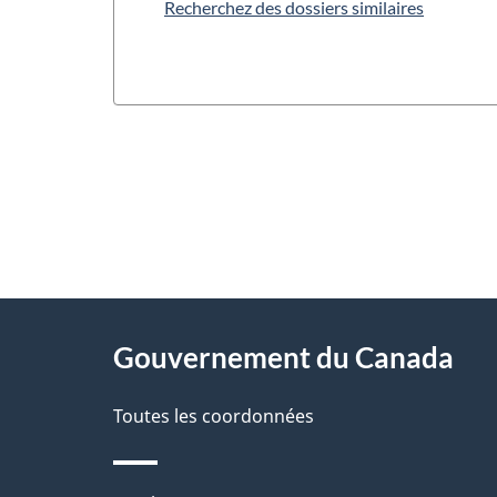
Recherchez des dossiers similaires
"
D
À
é
propos
Gouvernement du Canada
t
de
a
Toutes les coordonnées
ce
i
site