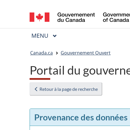
Sélection
de
la
MENU
PRINCIPAL
Menu
langue
Vous
Canada.ca
Gouvernement Ouvert
êtes
Portail du gouvern
ici
:
Retour à la page de recherche
Provenance des données