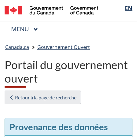
/
Sélectio
EN
Passer
Passer
Passer
Government
au
à
à
de
of
contenu
« Au
la
la
Canada
MENU
PRINCIPAL
principal
sujet
version
Menu
langue
du
HTML
Vous
gouvernement »
simplifiée
Canada.ca
Gouvernement Ouvert
êtes
ici
Portail du gouvernement
:
ouvert
Retour à la page de recherche
Provenance des données