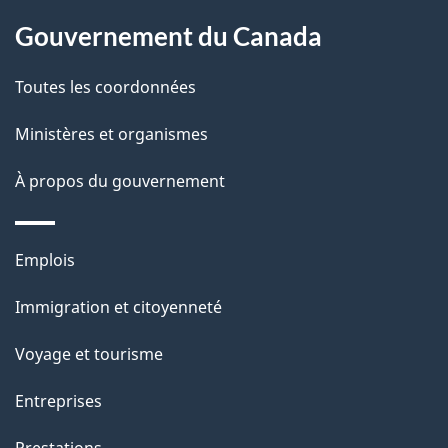
À
é
propos
Gouvernement du Canada
t
de
a
Toutes les coordonnées
ce
i
site
Ministères et organismes
l
s
À propos du gouvernement
d
e
Thèmes
Emplois
l
et
a
Immigration et citoyenneté
sujets
p
Voyage et tourisme
a
g
Entreprises
e
Prestations