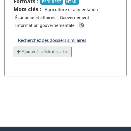
Formats :
ESRI REST
HTML
Mots clés :
Agriculture et alimentation
Économie et affaires
Gouvernement
Information gouvernementale
Recherchez des dossiers similaires
Ajouter à la liste de cartes
"
D