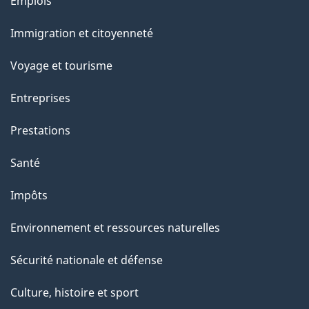
Thèmes
Emplois
l
et
a
Immigration et citoyenneté
sujets
p
Voyage et tourisme
a
g
Entreprises
e
Prestations
"
Santé
Impôts
Environnement et ressources naturelles
Sécurité nationale et défense
Culture, histoire et sport