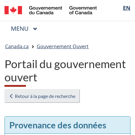
/
Sélectio
EN
Passer
Passer
Passer
Government
au
à
à
de
of
contenu
« Au
la
la
Canada
MENU
PRINCIPAL
principal
sujet
version
Menu
langue
du
HTML
Vous
gouvernement »
simplifiée
Canada.ca
Gouvernement Ouvert
êtes
ici
Portail du gouvernement
:
ouvert
Retour à la page de recherche
Provenance des données