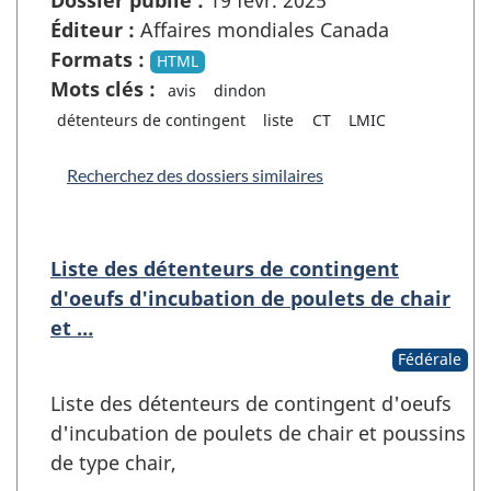
Dossier publié :
19 févr. 2025
Éditeur :
Affaires mondiales Canada
Formats :
HTML
Mots clés :
avis
dindon
détenteurs de contingent
liste
CT
LMIC
Recherchez des dossiers similaires
Liste des détenteurs de contingent
d'oeufs d'incubation de poulets de chair
et …
Fédérale
Liste des détenteurs de contingent d'oeufs
d'incubation de poulets de chair et poussins
de type chair,