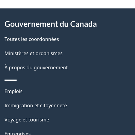
D
À
é
propos
Gouvernement du Canada
t
de
a
Toutes les coordonnées
ce
i
site
Ministères et organismes
l
s
À propos du gouvernement
d
e
Thèmes
Emplois
l
et
a
Immigration et citoyenneté
sujets
p
Voyage et tourisme
a
g
Entreprises