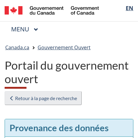
/
Sélectio
EN
Passer
Passer
Passer
Government
au
à
à
de
of
contenu
« Au
la
la
Canada
MENU
PRINCIPAL
principal
sujet
version
Menu
langue
du
HTML
Vous
gouvernement »
simplifiée
Canada.ca
Gouvernement Ouvert
êtes
ici
Portail du gouvernement
:
ouvert
Retour à la page de recherche
Provenance des données