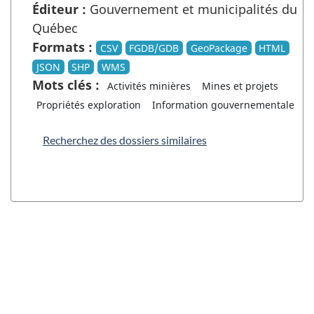
Éditeur :
Gouvernement et municipalités du
Québec
Formats :
CSV
FGDB/GDB
GeoPackage
HTML
JSON
SHP
WMS
Mots clés :
Activités minières
Mines et projets
Propriétés exploration
Information gouvernementale
Recherchez des dossiers similaires
"