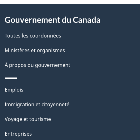
D
À
é
propos
Gouvernement du Canada
t
de
a
Toutes les coordonnées
ce
i
site
Ministères et organismes
l
s
À propos du gouvernement
d
e
Thèmes
Emplois
l
et
a
Immigration et citoyenneté
sujets
p
Voyage et tourisme
a
g
Entreprises