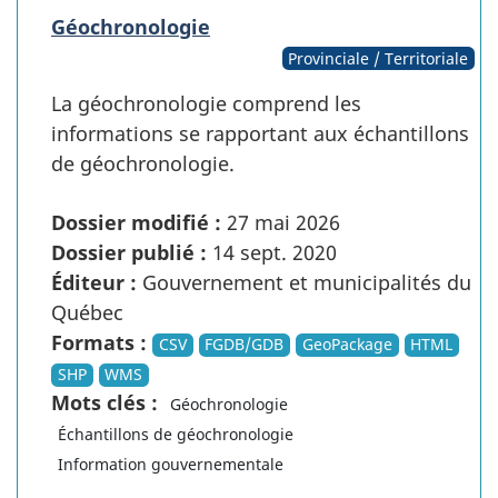
Géochronologie
Provinciale / Territoriale
La géochronologie comprend les
informations se rapportant aux échantillons
de géochronologie.
Dossier modifié :
27 mai 2026
Dossier publié :
14 sept. 2020
Éditeur :
Gouvernement et municipalités du
Québec
Formats :
CSV
FGDB/GDB
GeoPackage
HTML
SHP
WMS
Mots clés :
Géochronologie
Échantillons de géochronologie
Information gouvernementale