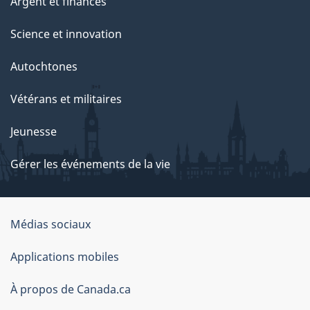
Argent et finances
Science et innovation
Autochtones
Vétérans et militaires
Jeunesse
Gérer les événements de la vie
Organisation
Médias sociaux
du
Applications mobiles
gouvernement
du
À propos de Canada.ca