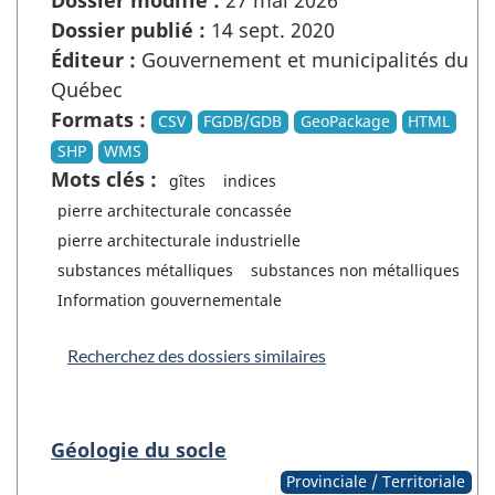
Dossier modifié :
27 mai 2026
Dossier publié :
14 sept. 2020
Éditeur :
Gouvernement et municipalités du
Québec
Formats :
CSV
FGDB/GDB
GeoPackage
HTML
SHP
WMS
Mots clés :
gîtes
indices
pierre architecturale concassée
pierre architecturale industrielle
substances métalliques
substances non métalliques
Information gouvernementale
Recherchez des dossiers similaires
Géologie du socle
Provinciale / Territoriale