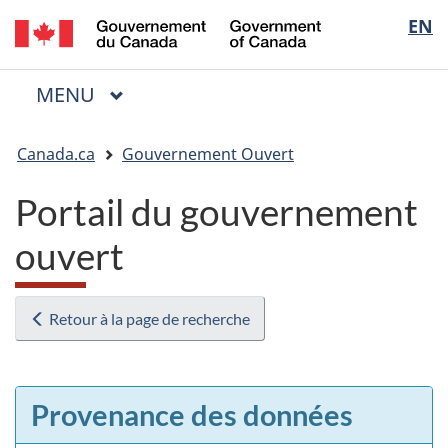
/
Sélectio
EN
Passer
Passer
Passer
Government
au
à
à
de
of
contenu
« Au
la
la
Canada
MENU
PRINCIPAL
principal
sujet
version
Menu
langue
du
HTML
Vous
gouvernement »
simplifiée
Canada.ca
Gouvernement Ouvert
êtes
ici
Portail du gouvernement
:
ouvert
Retour à la page de recherche
Provenance des données