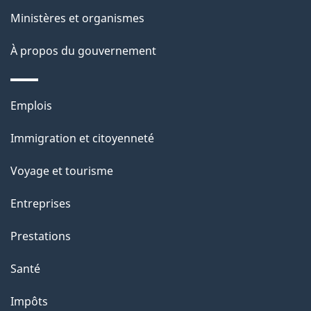
i
site
Ministères et organismes
l
s
À propos du gouvernement
d
e
Thèmes
Emplois
l
et
a
Immigration et citoyenneté
sujets
p
Voyage et tourisme
a
g
Entreprises
e
Prestations
"
Santé
Impôts