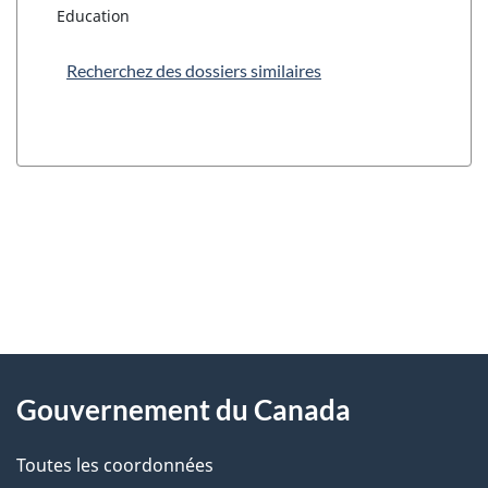
Education
Recherchez des dossiers similaires
"
D
À
é
propos
Gouvernement du Canada
t
de
a
Toutes les coordonnées
ce