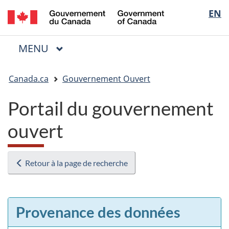
/
Sélectio
EN
Passer
Passer
Passer
Government
au
à
à
de
of
contenu
« Au
la
la
Canada
MENU
PRINCIPAL
principal
sujet
version
Menu
langue
du
HTML
Vous
gouvernement »
simplifiée
Canada.ca
Gouvernement Ouvert
êtes
ici
Portail du gouvernement
:
ouvert
Retour à la page de recherche
Provenance des données