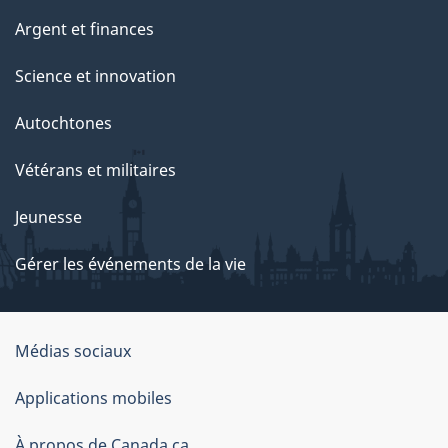
Argent et finances
Science et innovation
Autochtones
Vétérans et militaires
Jeunesse
Gérer les événements de la vie
Organisation
Médias sociaux
du
Applications mobiles
gouvernement
du
À propos de Canada.ca