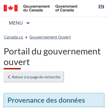
/
Sélectio
EN
Passer
Passer
Passer
Government
au
à
à
de
of
contenu
« Au
la
la
Canada
MENU
PRINCIPAL
principal
sujet
version
Menu
langue
du
HTML
Vous
gouvernement »
simplifiée
Canada.ca
Gouvernement Ouvert
êtes
ici
Portail du gouvernement
:
ouvert
Retour à la page de recherche
Provenance des données