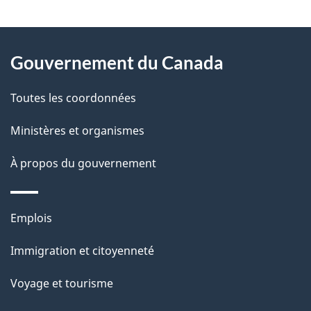
"
D
À
é
propos
Gouvernement du Canada
t
de
a
Toutes les coordonnées
ce
i
site
Ministères et organismes
l
s
À propos du gouvernement
d
e
Thèmes
Emplois
l
et
a
Immigration et citoyenneté
sujets
p
Voyage et tourisme
a