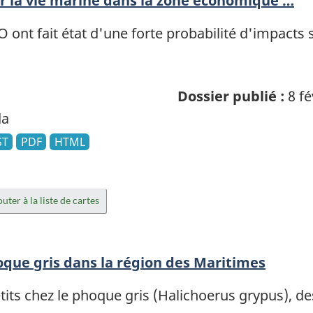
ur la vie marine dans la zone économique …
 ont fait état d'une forte probabilité d'impacts 
Dossier publié :
8 fé
da
ST
PDF
HTML
uter à la liste de cartes
que gris dans la région des Maritimes
etits chez le phoque gris (Halichoerus grypus), 