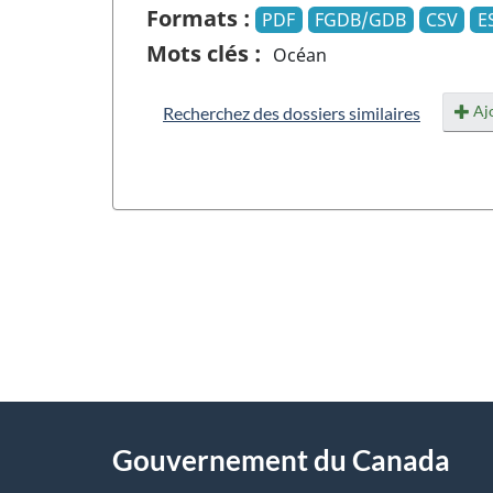
Formats :
PDF
FGDB/GDB
CSV
E
Mots clés :
Océan
Ajo
Recherchez des dossiers similaires
"
D
À
é
propos
Gouvernement du Canada
t