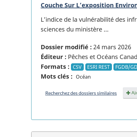
Couche Sur L’exposition Envir
L’indice de la vulnérabilité des in
sciences du ministère …
Dossier modifié :
24 mars 2026
Éditeur :
Pêches et Océans Cana
Formats :
CSV
ESRI REST
FGDB/G
Mots clés :
Océan
Ajo
Recherchez des dossiers similaires