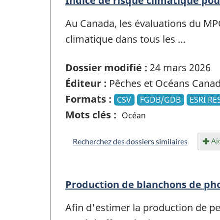
Indice de risque climatique po
Au Canada, les évaluations du MPO
climatique dans tous les …
Dossier modifié :
24 mars 2026
Éditeur :
Pêches et Océans Cana
Formats :
CSV
FGDB/GDB
ESRI RE
Mots clés :
Océan
Ajo
Recherchez des dossiers similaires
Production de blanchons de pho
Afin d'estimer la production de p