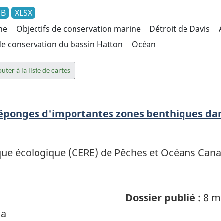
DB
XLSX
ine
Objectifs de conservation marine
Détroit de Davis
e conservation du bassin Hatton
Océan
uter à la liste de cartes
s éponges d'importantes zones benthiques da
sque écologique (CERE) de Pêches et Océans Can
Dossier publié :
8 m
da