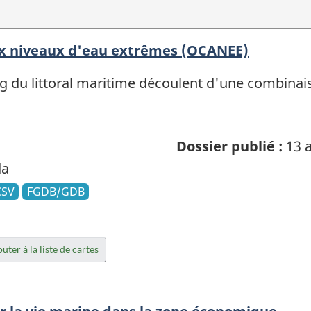
ux niveaux d'eau extrêmes (OCANEE)
g du littoral maritime découlent d'une combinaiso
Dossier publié :
13 a
da
CSV
FGDB/GDB
uter à la liste de cartes