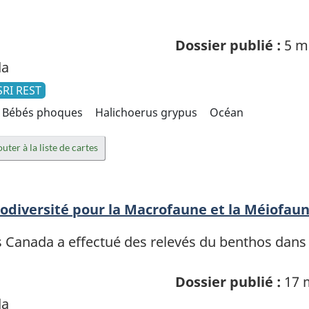
Dossier publié :
5 m
da
SRI REST
Bébés phoques
Halichoerus grypus
Océan
uter à la liste de cartes
Biodiversité pour la Macrofaune et la Méiofau
s Canada a effectué des relevés du benthos dans
Dossier publié :
17 
da