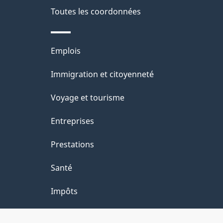
de
a
Toutes les coordonnées
ce
i
site
l
Thèmes
Emplois
s
et
Immigration et citoyenneté
d
sujets
e
Voyage et tourisme
l
Entreprises
a
Prestations
p
a
Santé
g
Impôts
e
"