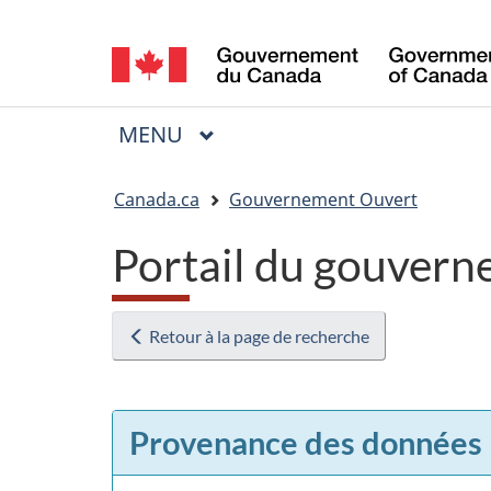
Sélection
de
la
MENU
PRINCIPAL
Menu
langue
Vous
Canada.ca
Gouvernement Ouvert
êtes
Portail du gouvern
ici
:
Retour à la page de recherche
Provenance des données