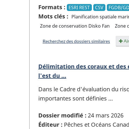
Formats :
ESRI REST
CSV
FGDB/G
Mots clés :
Planification spatiale mar
Zone de conservation Disko Fan
Zone d
Ajo
Recherchez des dossiers similaires
Délimitation des coraux et de
l'est du …
Dans le Cadre d'évaluation du ri
importantes sont définies …
Dossier modifié :
24 mars 2026
Éditeur :
Pêches et Océans Cana