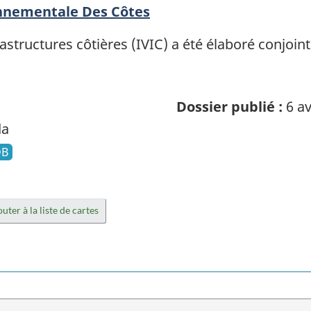
onnementale Des Côtes
frastructures côtières (IVIC) a été élaboré conjoi
Dossier publié :
6 av
da
DB
uter à la liste de cartes