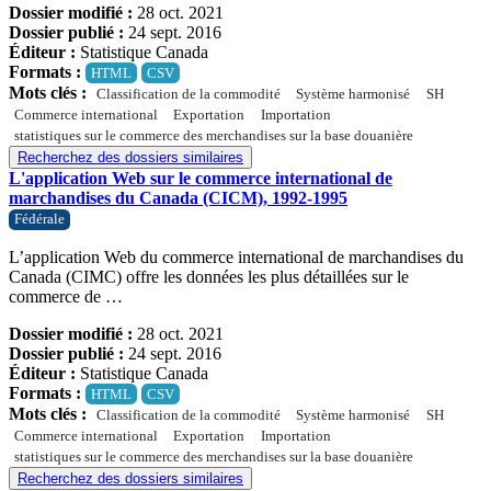
Dossier modifié :
28 oct. 2021
Dossier publié :
24 sept. 2016
Éditeur :
Statistique Canada
Formats :
HTML
CSV
Mots clés :
Classification de la commodité
Système harmonisé
SH
Commerce international
Exportation
Importation
statistiques sur le commerce des merchandises sur la base douanière
Recherchez des dossiers similaires
L'application Web sur le commerce international de
marchandises du Canada (CICM), 1992-1995
Fédérale
L’application Web du commerce international de marchandises du
Canada (CIMC) offre les données les plus détaillées sur le
commerce de …
Dossier modifié :
28 oct. 2021
Dossier publié :
24 sept. 2016
Éditeur :
Statistique Canada
Formats :
HTML
CSV
Mots clés :
Classification de la commodité
Système harmonisé
SH
Commerce international
Exportation
Importation
statistiques sur le commerce des merchandises sur la base douanière
Recherchez des dossiers similaires