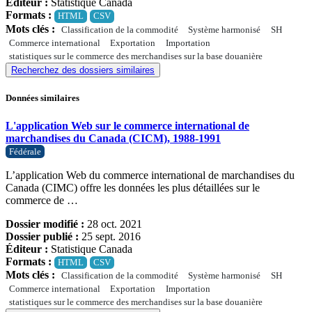
Éditeur :
Statistique Canada
Formats :
HTML
CSV
Mots clés :
Classification de la commodité
Système harmonisé
SH
Commerce international
Exportation
Importation
statistiques sur le commerce des merchandises sur la base douanière
Recherchez des dossiers similaires
Données similaires
L'application Web sur le commerce international de
marchandises du Canada (CICM), 1988-1991
Fédérale
L’application Web du commerce international de marchandises du
Canada (CIMC) offre les données les plus détaillées sur le
commerce de …
Dossier modifié :
28 oct. 2021
Dossier publié :
25 sept. 2016
Éditeur :
Statistique Canada
Formats :
HTML
CSV
Mots clés :
Classification de la commodité
Système harmonisé
SH
Commerce international
Exportation
Importation
statistiques sur le commerce des merchandises sur la base douanière