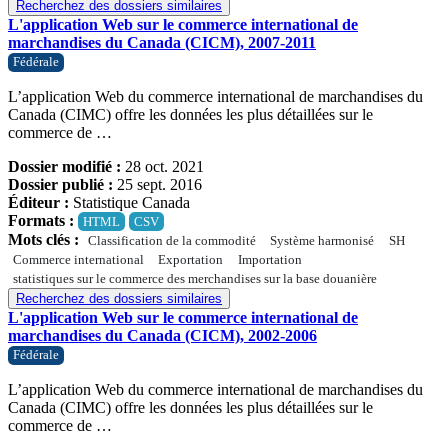
Recherchez des dossiers similaires
L'application Web sur le commerce international de
marchandises du Canada (CICM), 2007-2011
Fédérale
L’application Web du commerce international de marchandises du
Canada (CIMC) offre les données les plus détaillées sur le
commerce de …
Dossier modifié :
28 oct. 2021
Dossier publié :
25 sept. 2016
Éditeur :
Statistique Canada
Formats :
HTML
CSV
Mots clés :
Classification de la commodité
Système harmonisé
SH
Commerce international
Exportation
Importation
statistiques sur le commerce des merchandises sur la base douanière
Recherchez des dossiers similaires
L'application Web sur le commerce international de
marchandises du Canada (CICM), 2002-2006
Fédérale
L’application Web du commerce international de marchandises du
Canada (CIMC) offre les données les plus détaillées sur le
commerce de …