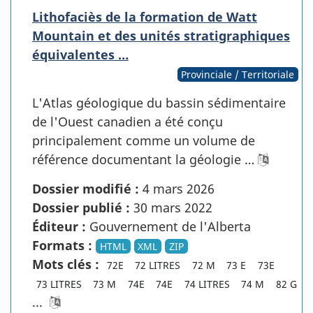
Lithofaciès de la formation de Watt
Mountain et des unités stratigraphiques
équivalentes …
Provinciale / Territoriale
L'Atlas géologique du bassin sédimentaire
de l'Ouest canadien a été conçu
principalement comme un volume de
référence documentant la géologie …
Dossier modifié :
4 mars 2026
Dossier publié :
30 mars 2022
Éditeur :
Gouvernement de l'Alberta
Formats :
HTML
XML
ZIP
Mots clés :
72E
72 LITRES
72 M
73 E
73E
73 LITRES
73 M
74E
74E
74 LITRES
74 M
82 G
...