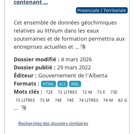
contenant …
Provinciale / Territoriale
Cet ensemble de données géochimiques
relatives au lithium dans les eaux
souterraines et de formation permettra aux
entreprises actuelles et …
Dossier modifié :
4 mars 2026
Dossier publié :
29 mars 2022
Éditeur :
Gouvernement de l'Alberta
Formats :
HTML
XLS
XML
Mots clés :
72E
72 LITRES
72 M
73 E
73E
73 LITRES
73 M
74E
74E
74 LITRES
74 M
82 G
...
Recherchez des dossiers similaires