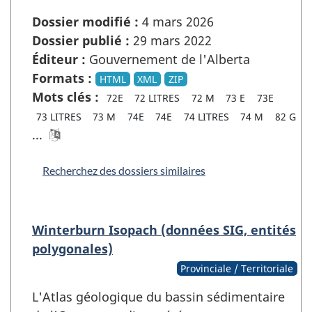
Dossier modifié :
4 mars 2026
Dossier publié :
29 mars 2022
Éditeur :
Gouvernement de l'Alberta
Formats :
HTML
XML
ZIP
Mots clés :
72E
72 LITRES
72 M
73 E
73E
73 LITRES
73 M
74E
74E
74 LITRES
74 M
82 G
...
Recherchez des dossiers similaires
Winterburn Isopach (données SIG, entités
polygonales)
Provinciale / Territoriale
L'Atlas géologique du bassin sédimentaire