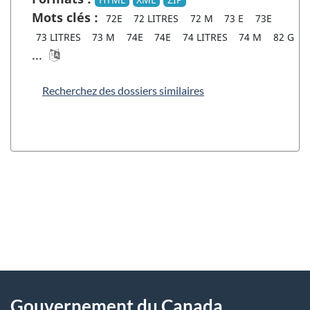
Mots clés :
72E
72 LITRES
72 M
73 E
73E
73 LITRES
73 M
74E
74E
74 LITRES
74 M
82 G
...
Recherchez des dossiers similaires
"
D
À
é
propos
Gouvernement du Canada