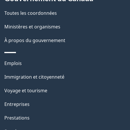
t
de
a
Toutes les coordonnées
ce
i
site
Ministères et organismes
l
s
À propos du gouvernement
d
e
Thèmes
Emplois
l
et
a
Immigration et citoyenneté
sujets
p
Voyage et tourisme
a
g
Entreprises
e
Prestations
"