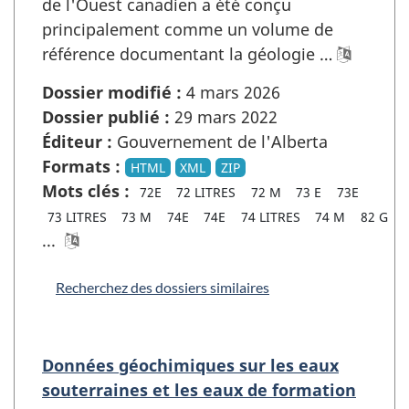
de l'Ouest canadien a été conçu
principalement comme un volume de
référence documentant la géologie …
Dossier modifié :
4 mars 2026
Dossier publié :
29 mars 2022
Éditeur :
Gouvernement de l'Alberta
Formats :
HTML
XML
ZIP
Mots clés :
72E
72 LITRES
72 M
73 E
73E
73 LITRES
73 M
74E
74E
74 LITRES
74 M
82 G
...
Recherchez des dossiers similaires
Données géochimiques sur les eaux
souterraines et les eaux de formation