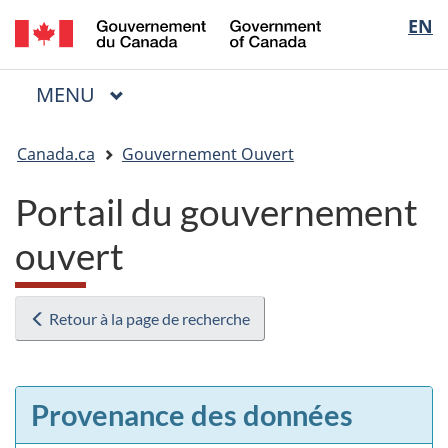
/
Sélectio
EN
Passer
Passer
Passer
Government
au
à
à
de
of
contenu
« Au
la
la
Canada
MENU
PRINCIPAL
principal
sujet
version
Menu
langue
du
HTML
Vous
gouvernement »
simplifiée
Canada.ca
Gouvernement Ouvert
êtes
ici
Portail du gouvernement
:
ouvert
Retour à la page de recherche
Provenance des données