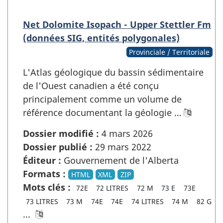
Net Dolomite Isopach - Upper Stettler Fm
(données SIG, entités polygonales)
Provinciale / Territoriale
L'Atlas géologique du bassin sédimentaire
de l'Ouest canadien a été conçu
principalement comme un volume de
référence documentant la géologie …
Dossier modifié :
4 mars 2026
Dossier publié :
29 mars 2022
Éditeur :
Gouvernement de l'Alberta
Formats :
HTML
XML
ZIP
Mots clés :
72E
72 LITRES
72 M
73 E
73E
73 LITRES
73 M
74E
74E
74 LITRES
74 M
82 G
...