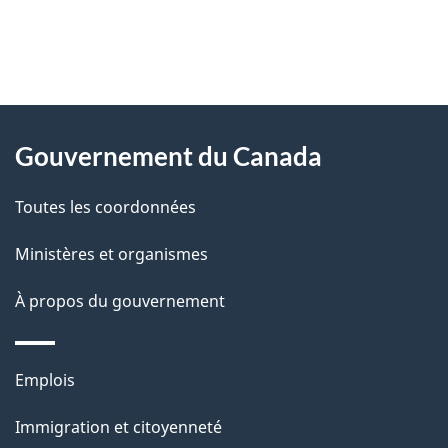
"
D
À
é
propos
Gouvernement du Canada
t
de
a
Toutes les coordonnées
ce
i
site
Ministères et organismes
l
s
À propos du gouvernement
d
e
Thèmes
Emplois
l
et
a
Immigration et citoyenneté
sujets