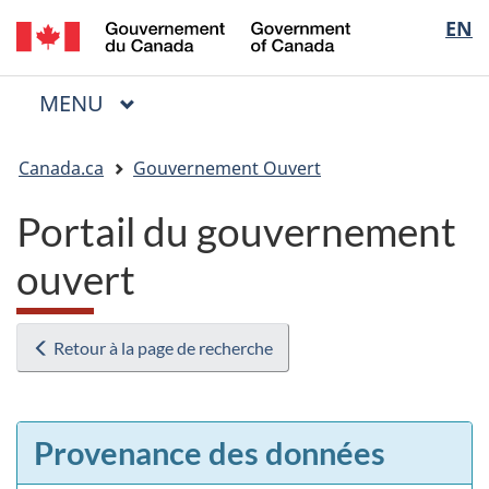
/
Sélectio
EN
Passer
Passer
Passer
Government
au
à
à
de
of
contenu
« Au
la
la
Canada
MENU
PRINCIPAL
principal
sujet
version
Menu
langue
du
HTML
Vous
gouvernement »
simplifiée
Canada.ca
Gouvernement Ouvert
êtes
ici
Portail du gouvernement
:
ouvert
Retour à la page de recherche
Provenance des données