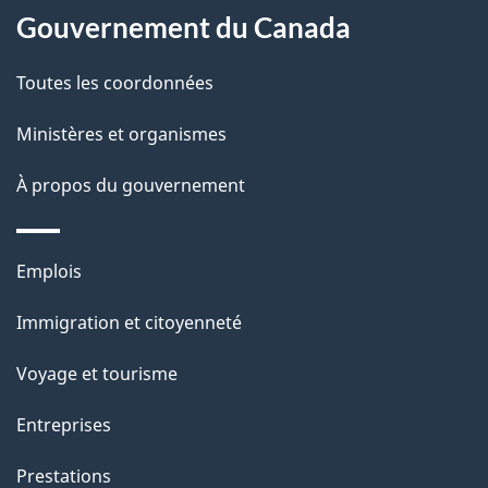
é
propos
Gouvernement du Canada
t
de
a
Toutes les coordonnées
ce
i
site
Ministères et organismes
l
s
À propos du gouvernement
d
e
Thèmes
Emplois
l
et
a
Immigration et citoyenneté
sujets
p
Voyage et tourisme
a
g
Entreprises
e
Prestations