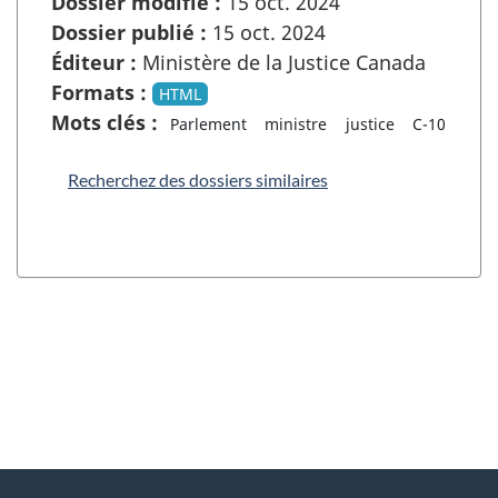
Dossier modifié :
15 oct. 2024
Dossier publié :
15 oct. 2024
Éditeur :
Ministère de la Justice Canada
Formats :
HTML
Mots clés :
Parlement
ministre
justice
C-10
Recherchez des dossiers similaires
"
D
À