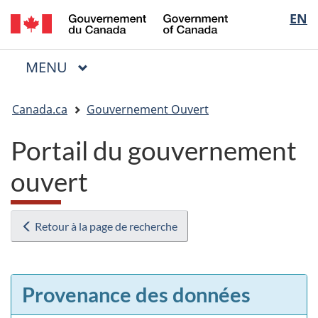
/
Sélectio
EN
Passer
Passer
Passer
Government
au
à
à
de
of
contenu
« Au
la
la
Canada
MENU
PRINCIPAL
principal
sujet
version
Menu
langue
du
HTML
Vous
gouvernement »
simplifiée
Canada.ca
Gouvernement Ouvert
êtes
ici
Portail du gouvernement
:
ouvert
Retour à la page de recherche
Provenance des données