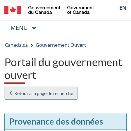
/
Sélectio
EN
Passer
Passer
Passer
Government
au
à
à
de
of
contenu
« Au
la
la
Canada
MENU
PRINCIPAL
principal
sujet
version
Menu
langue
du
HTML
Vous
gouvernement »
simplifiée
Canada.ca
Gouvernement Ouvert
êtes
ici
Portail du gouvernement
:
ouvert
Retour à la page de recherche
Provenance des données