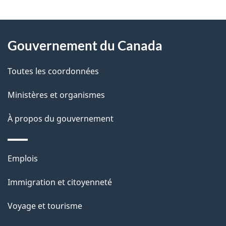
"
D
À
é
propos
Gouvernement du Canada
t
de
a
Toutes les coordonnées
ce
i
site
Ministères et organismes
l
s
À propos du gouvernement
d
e
Thèmes
Emplois
l
et
a
Immigration et citoyenneté
sujets
p
Voyage et tourisme
a