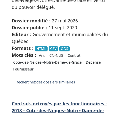
des-Neiges–Notre-Dame-de-Grâce en vertu
du pouvoir délégué.
Dossier modifié :
27 mai 2026
Dossier publié :
11 sept. 2020
Éditeur :
Gouvernement et municipalités du
Québec
Formats :
HTML
CSV
ODS
Mots clés :
Arr.
CN-NdG
Contrat
Côte-des-Neiges--Notre-Dame-de-Grâce
Dépense
Fournisseur
Recherchez des dossiers similaires
Contrats octroyés par les fonctionnaires -
2018 - Côte-des-Neiges–Notre-Dame-de-