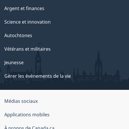
Argent et finances
Science et innovation
Autochtones
Vétérans et militaires
Jeunesse
Gérer les événements de la vie
Organisation
Médias sociaux
du
Applications mobiles
gouvernement
du
À propos de Canada.ca