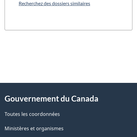
Recherchez des dossiers similaires
"
D
À
é
propos
Gouvernement du Canada
t
de
a
Toutes les coordonnées
ce
i
site
Ministères et organismes
l