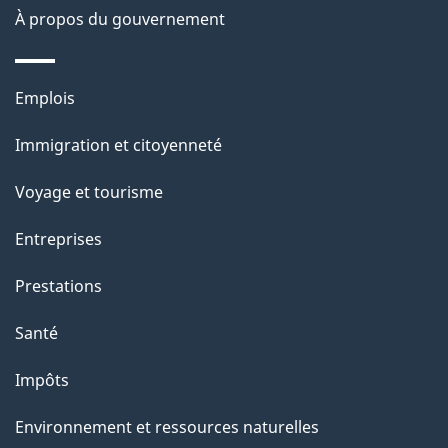
s
À propos du gouvernement
d
e
Thèmes
Emplois
l
et
a
Immigration et citoyenneté
sujets
p
Voyage et tourisme
a
g
Entreprises
e
Prestations
"
Santé
Impôts
Environnement et ressources naturelles