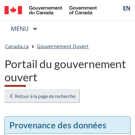
/
Sélectio
EN
Passer
Passer
Passer
Government
au
à
à
de
of
contenu
« Au
la
la
Canada
MENU
PRINCIPAL
principal
sujet
version
Menu
langue
du
HTML
Vous
gouvernement »
simplifiée
Canada.ca
Gouvernement Ouvert
êtes
ici
Portail du gouvernement
:
ouvert
Retour à la page de recherche
Provenance des données