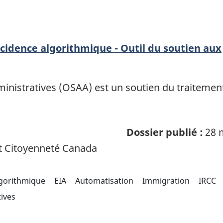
incidence algorithmique - Outil du soutien aux
dministratives (OSAA) est un soutien du traitement
Dossier publié :
28 
t Citoyenneté Canada
lgorithmique
EIA
Automatisation
Immigration
IRCC
tives