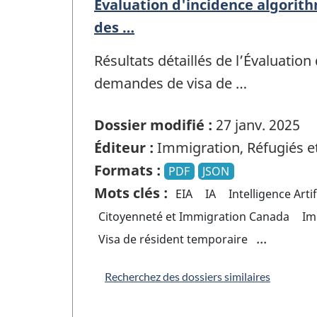
Évaluation d'incidence algorith
des …
Résultats détaillés de l’Évaluatio
demandes de visa de …
Dossier modifié :
27 janv. 2025
Éditeur :
Immigration, Réfugiés e
Formats :
PDF
JSON
Mots clés :
EIA
IA
Intelligence Artif
Citoyenneté et Immigration Canada
Im
...
Visa de résident temporaire
Recherchez des dossiers similaires