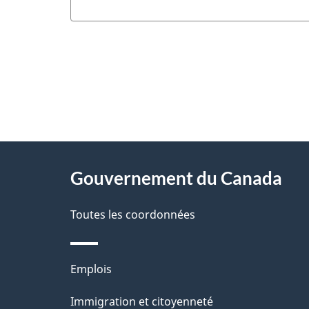
"
D
À
é
propos
Gouvernement du Canada
t
de
a
Toutes les coordonnées
ce
i
site
l
Thèmes
Emplois
s
et
Immigration et citoyenneté