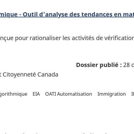
hmique - Outil d’analyse des tendances en ma
çue pour rationaliser les activités de vérificatio
Dossier publié :
28 d
t Citoyenneté Canada
lgorithmique
EIA
OATI Automatisation
Immigration
I