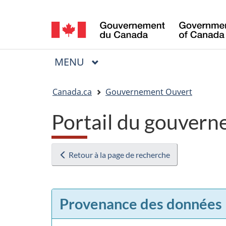
Sélection
de
la
MENU
PRINCIPAL
Menu
langue
Vous
Canada.ca
Gouvernement Ouvert
êtes
Portail du gouvern
ici
:
Retour à la page de recherche
Provenance des données