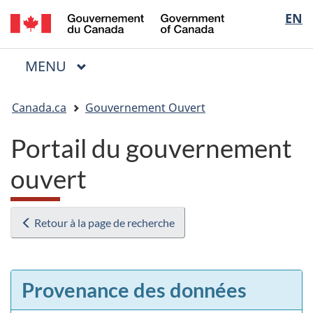
/
Sélectio
EN
Passer
Passer
Passer
Government
au
à
à
de
of
contenu
« Au
la
la
Canada
MENU
PRINCIPAL
principal
sujet
version
Menu
langue
du
HTML
Vous
gouvernement »
simplifiée
Canada.ca
Gouvernement Ouvert
êtes
ici
Portail du gouvernement
:
ouvert
Retour à la page de recherche
Provenance des données