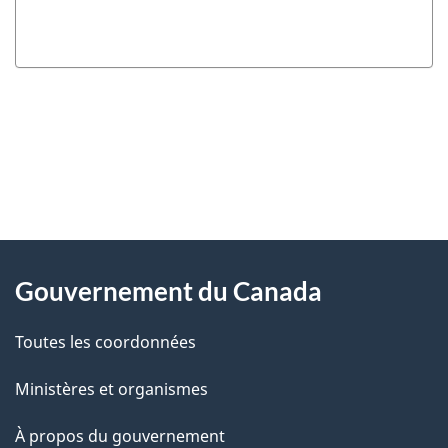
"
D
À
é
propos
Gouvernement du Canada
t
de
a
Toutes les coordonnées
ce
i
site
Ministères et organismes
l
s
À propos du gouvernement