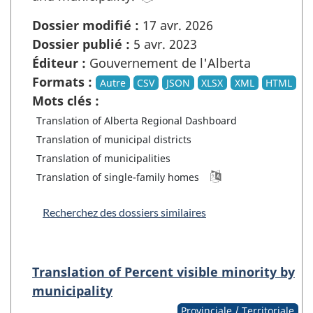
Dossier modifié :
17 avr. 2026
Dossier publié :
5 avr. 2023
Éditeur :
Gouvernement de l'Alberta
Formats :
Autre
CSV
JSON
XLSX
XML
HTML
Mots clés :
Translation of Alberta Regional Dashboard
Translation of municipal districts
Translation of municipalities
Translation of single-family homes
Recherchez des dossiers similaires
Translation of Percent visible minority by
municipality
Provinciale / Territoriale