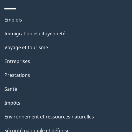
d
e
Thèmes
Emplois
l
et
a
Immigration et citoyenneté
sujets
p
Voyage et tourisme
a
g
Entreprises
e
Prestations
"
Santé
Impôts
Environnement et ressources naturelles
Sécurité nationale et défense