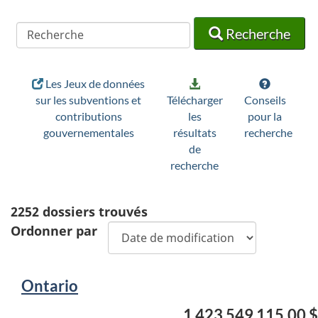
Recherche
Recherche
Recherche
Les Jeux de données
sur les subventions et
Télécharger
Conseils
contributions
les
pour la
gouvernementales
résultats
recherche
de
recherche
2252
dossiers trouvés
Ordonner par
Ontario
1 423 549 115,00 $