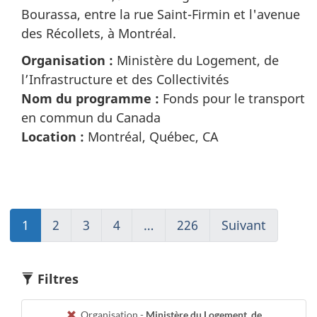
Bourassa, entre la rue Saint-Firmin et l'avenue
des Récollets, à Montréal.
Organisation :
Ministère du Logement, de
l’Infrastructure et des Collectivités
Nom du programme :
Fonds pour le transport
en commun du Canada
Location :
Montréal, Québec, CA
1
(current)
2
Go
3
Go
4
Go
…
226
(current)
Suivant
Go
Aller
to
to
to
Aller
to
à
page
page
page
à
page
1
2
3
4
1
2
Filtres
Organisation -
Ministère du Logement, de