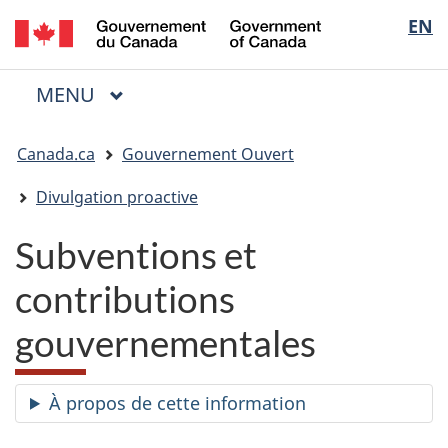
/
Sélectio
EN
Passer
Passer
Passer
Government
au
à
à
de
of
contenu
« Au
la
la
Canada
MENU
PRINCIPAL
principal
sujet
version
Menu
langue
du
HTML
Vous
gouvernement »
simplifiée
Canada.ca
Gouvernement Ouvert
êtes
ici
Divulgation proactive
:
Subventions et
contributions
gouvernementales
À propos de cette information