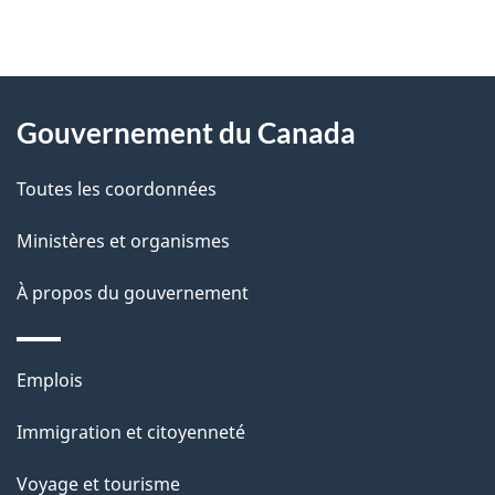
"
D
À
é
propos
Gouvernement du Canada
t
de
a
Toutes les coordonnées
ce
i
site
Ministères et organismes
l
s
À propos du gouvernement
d
e
Thèmes
Emplois
l
et
a
Immigration et citoyenneté
sujets
p
Voyage et tourisme