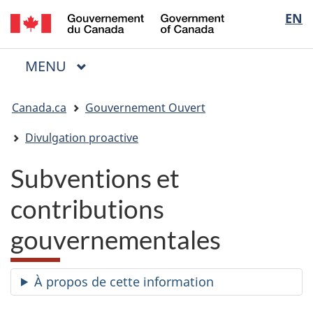
/
Sélectio
EN
Passer
Passer
Passer
Government
au
à
à
de
of
contenu
« Au
la
la
Canada
MENU
PRINCIPAL
principal
sujet
version
Menu
langue
du
HTML
Vous
gouvernement »
simplifiée
Canada.ca
Gouvernement Ouvert
êtes
ici
Divulgation proactive
:
Subventions et
contributions
gouvernementales
À propos de cette information