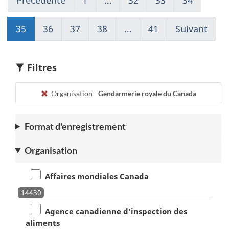
to
Aller
to
to
to
page
à
page
page
page
35
Go
36
Go
37
Go
38
Go
…
41
(current)
Suivant
Go
34
1
32
33
34
to
to
to
to
Aller
to
page
page
page
page
à
page
35
36
37
38
1
36
Filtres
Organisation -
Gendarmerie royale du Canada
Format d'enregistrement
Organisation
Affaires mondiales Canada
14430
Agence canadienne d'inspection des
aliments