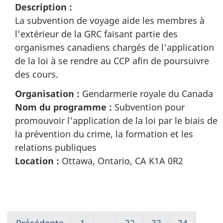
Description :
La subvention de voyage aide les membres à
l'extérieur de la GRC faisant partie des
organismes canadiens chargés de l'application
de la loi à se rendre au CCP afin de poursuivre
des cours.
Organisation :
Gendarmerie royale du Canada
Nom du programme :
Subvention pour
promouvoir l'application de la loi par le biais de
la prévention du crime, la formation et les
relations publiques
Location :
Ottawa, Ontario, CA K1A 0R2
Précédente
Go
1
(current)
…
32
Go
33
Go
34
Go