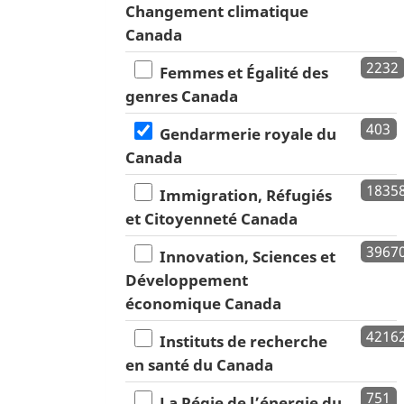
Changement climatique
Canada
2232
Femmes et Égalité des
genres Canada
403
Gendarmerie royale du
Canada
1835
Immigration, Réfugiés
et Citoyenneté Canada
3967
Innovation, Sciences et
Développement
économique Canada
4216
Instituts de recherche
en santé du Canada
751
La Régie de l’énergie du