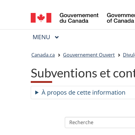
Sélection
de
la
MENU
PRINCIPAL
Menu
langue
Vous
Canada.ca
Gouvernement Ouvert
Divul
êtes
Subventions et con
ici
:
À propos de cette information