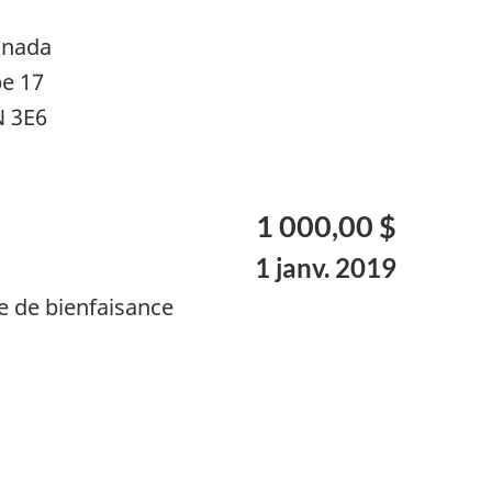
anada
pe 17
N 3E6
1 000,00 $
1 janv. 2019
e de bienfaisance