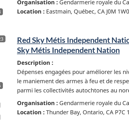
Organisation :
Gendarmerie royale du C
Location :
Eastmain, Québec, CA J0M 1W
8
Red Sky Métis Independent Natio
23
Sky Métis Independent Nation
Description :
Dépenses engagées pour améliorer les nive
le maniement des armes à feu et de respec
6
parmi les collectivités autochtones au nor
Organisation :
Gendarmerie royale du C
Location :
Thunder Bay, Ontario, CA P7C 