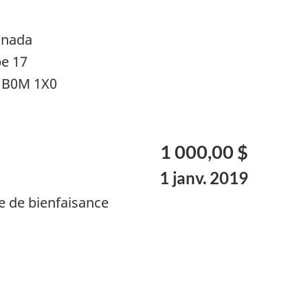
anada
pe 17
A B0M 1X0
1 000,00 $
1 janv. 2019
e de bienfaisance