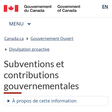
/
Sélectio
EN
Passer
Passer
Passer
Government
au
à
à
de
of
contenu
« Au
la
la
Canada
MENU
PRINCIPAL
principal
sujet
version
Menu
langue
du
HTML
Vous
gouvernement »
simplifiée
Canada.ca
Gouvernement Ouvert
êtes
ici
Divulgation proactive
:
Subventions et
contributions
gouvernementales
À propos de cette information