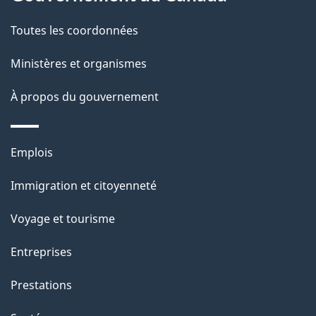
t
de
a
Toutes les coordonnées
ce
i
site
Ministères et organismes
l
s
À propos du gouvernement
d
e
Thèmes
Emplois
l
et
a
Immigration et citoyenneté
sujets
p
Voyage et tourisme
a
g
Entreprises
e
Prestations
"