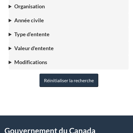
Organisation
Année civile
Type d’entente
Valeur d'entente
Modifications
Réinitialiser la recherche
"
D
À
é
propos
Gouvernement du Canada