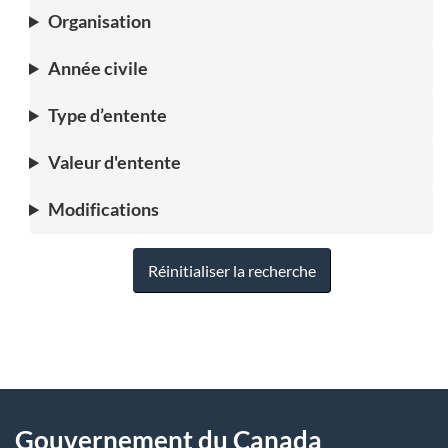
Organisation
Année civile
Type d’entente
Valeur d'entente
Modifications
Réinitialiser la recherche
"
D
À
é
propos
Gouvernement du Canada