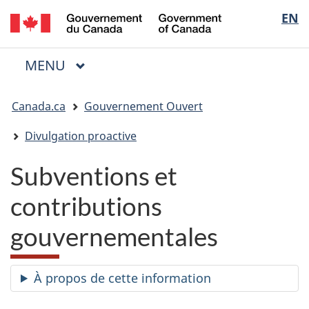
/
Sélectio
EN
Passer
Passer
Passer
Government
au
à
à
de
of
contenu
« Au
la
la
Canada
MENU
PRINCIPAL
principal
sujet
version
Menu
langue
du
HTML
Vous
gouvernement »
simplifiée
Canada.ca
Gouvernement Ouvert
êtes
ici
Divulgation proactive
:
Subventions et
contributions
gouvernementales
À propos de cette information