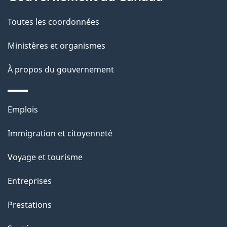
t
de
a
Toutes les coordonnées
ce
i
site
Ministères et organismes
l
s
À propos du gouvernement
d
e
Thèmes
Emplois
l
et
a
Immigration et citoyenneté
sujets
p
Voyage et tourisme
a
g
Entreprises
e
Prestations
"