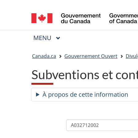
Sélection
de
la
MENU
PRINCIPAL
Menu
langue
Vous
Canada.ca
Gouvernement Ouvert
Divul
êtes
Subventions et con
ici
:
À propos de cette information