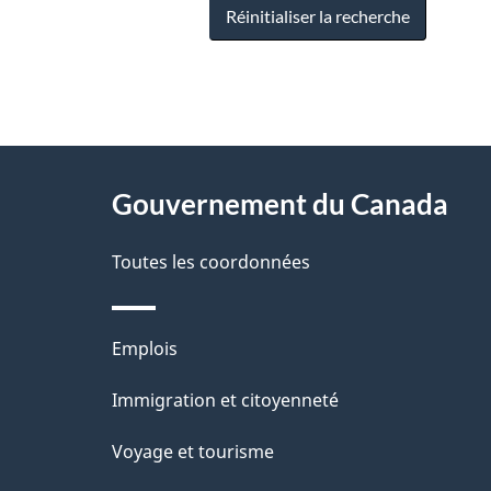
Réinitialiser la recherche
"
D
À
é
propos
Gouvernement du Canada
t
de
a
Toutes les coordonnées
ce
i
site
l
Thèmes
Emplois
s
et
Immigration et citoyenneté
d
sujets
e
Voyage et tourisme