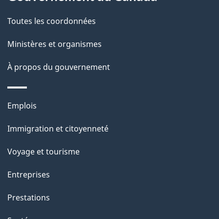
t
de
a
Toutes les coordonnées
ce
i
site
Ministères et organismes
l
s
À propos du gouvernement
d
e
Thèmes
Emplois
l
et
a
Immigration et citoyenneté
sujets
p
Voyage et tourisme
a
g
Entreprises
e
Prestations
"