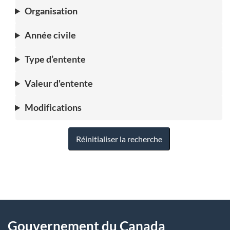
Organisation
Année civile
Type d’entente
Valeur d'entente
Modifications
Réinitialiser la recherche
"
D
À
é
propos
Gouvernement du Canada