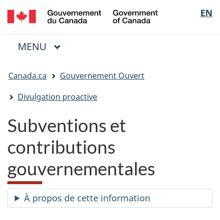
/
Sélectio
EN
Passer
Passer
Passer
Government
au
à
à
de
of
contenu
« Au
la
la
Canada
MENU
PRINCIPAL
principal
sujet
version
Menu
langue
du
HTML
Vous
gouvernement »
simplifiée
Canada.ca
Gouvernement Ouvert
êtes
ici
Divulgation proactive
:
Subventions et
contributions
gouvernementales
À propos de cette information