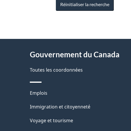
Réinitialiser la recherche
"
D
À
é
propos
Gouvernement du Canada
t
de
a
Toutes les coordonnées
ce
i
site
l
Thèmes
Emplois
s
et
Immigration et citoyenneté
d
sujets
e
Voyage et tourisme