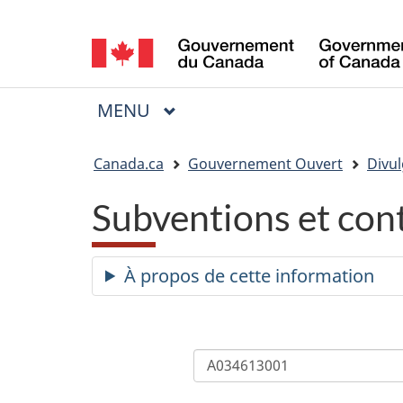
Sélection
de
la
MENU
PRINCIPAL
Menu
langue
Vous
Canada.ca
Gouvernement Ouvert
Divul
êtes
Subventions et con
ici
:
À propos de cette information