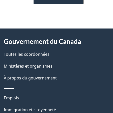
"
D
À
é
propos
Gouvernement du Canada
t
de
a
Toutes les coordonnées
ce
i
site
Ministères et organismes
l
s
À propos du gouvernement
d
e
Thèmes
Emplois
l
et
a
Immigration et citoyenneté
sujets