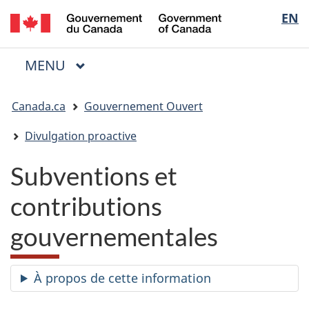
/
Sélectio
EN
Passer
Passer
Passer
Government
au
à
à
de
of
contenu
« Au
la
la
Canada
MENU
PRINCIPAL
principal
sujet
version
Menu
langue
du
HTML
Vous
gouvernement »
simplifiée
Canada.ca
Gouvernement Ouvert
êtes
ici
Divulgation proactive
:
Subventions et
contributions
gouvernementales
À propos de cette information