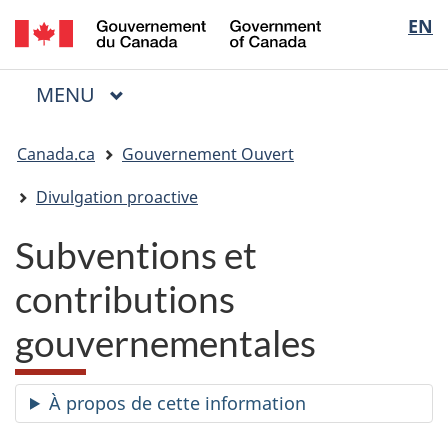
/
Sélectio
EN
Passer
Passer
Passer
Government
au
à
à
de
of
contenu
« Au
la
la
Canada
MENU
PRINCIPAL
principal
sujet
version
Menu
langue
du
HTML
Vous
gouvernement »
simplifiée
Canada.ca
Gouvernement Ouvert
êtes
ici
Divulgation proactive
:
Subventions et
contributions
gouvernementales
À propos de cette information