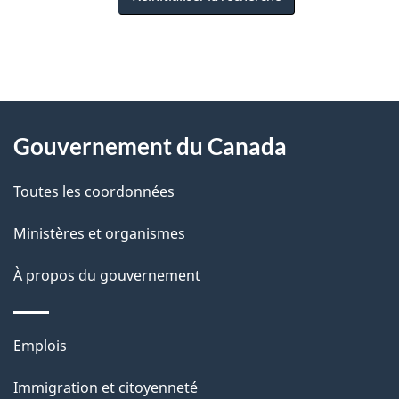
"
D
À
é
propos
Gouvernement du Canada
t
de
a
Toutes les coordonnées
ce
i
site
Ministères et organismes
l
s
À propos du gouvernement
d
e
Thèmes
Emplois
l
et
a
Immigration et citoyenneté
sujets