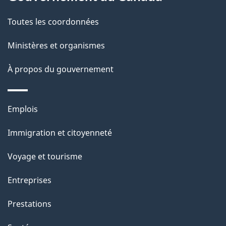
t
de
a
Toutes les coordonnées
ce
i
site
Ministères et organismes
l
s
À propos du gouvernement
d
e
Thèmes
Emplois
l
et
a
Immigration et citoyenneté
sujets
p
Voyage et tourisme
a
g
Entreprises
e
Prestations
"