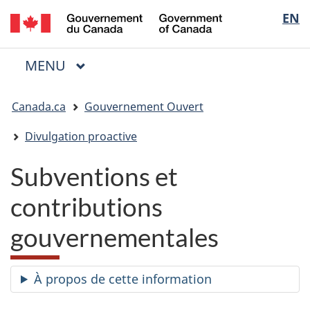
/
Sélectio
EN
Passer
Passer
Passer
Government
au
à
à
de
of
contenu
« Au
la
la
Canada
MENU
PRINCIPAL
principal
sujet
version
Menu
langue
du
HTML
Vous
gouvernement »
simplifiée
Canada.ca
Gouvernement Ouvert
êtes
ici
Divulgation proactive
:
Subventions et
contributions
gouvernementales
À propos de cette information