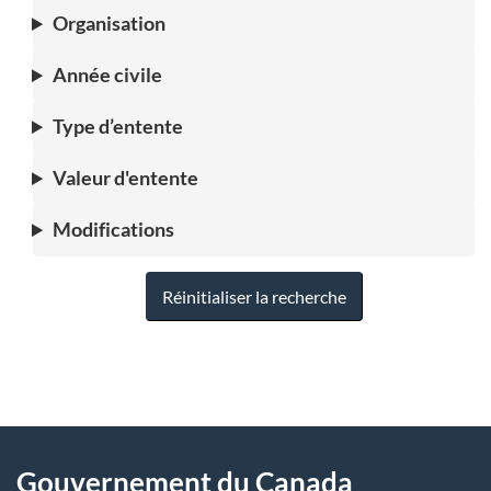
Organisation
Année civile
Type d’entente
Valeur d'entente
Modifications
Réinitialiser la recherche
"
D
À
é
propos
Gouvernement du Canada