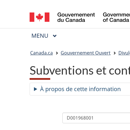
Sélection
de
la
MENU
PRINCIPAL
Menu
langue
Vous
Canada.ca
Gouvernement Ouvert
Divul
êtes
Subventions et con
ici
:
À propos de cette information