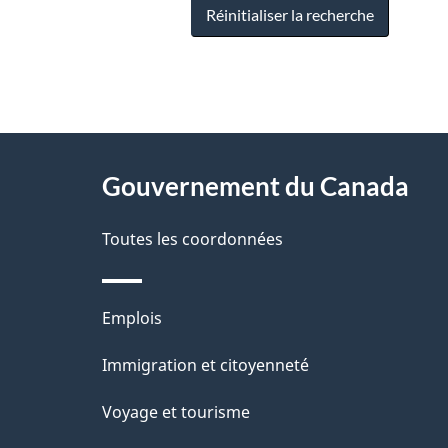
Réinitialiser la recherche
"
D
À
é
propos
Gouvernement du Canada
t
de
a
Toutes les coordonnées
ce
i
site
l
Thèmes
Emplois
s
et
Immigration et citoyenneté
d
sujets
e
Voyage et tourisme