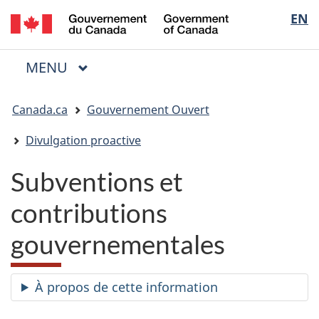
/
Sélectio
EN
Passer
Passer
Passer
Government
au
à
à
de
of
contenu
« Au
la
la
Canada
MENU
PRINCIPAL
principal
sujet
version
Menu
langue
du
HTML
Vous
gouvernement »
simplifiée
Canada.ca
Gouvernement Ouvert
êtes
ici
Divulgation proactive
:
Subventions et
contributions
gouvernementales
À propos de cette information