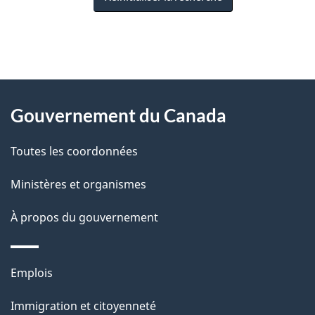
"
D
À
é
propos
Gouvernement du Canada
t
de
a
Toutes les coordonnées
ce
i
site
Ministères et organismes
l
s
À propos du gouvernement
d
e
Thèmes
Emplois
l
et
a
Immigration et citoyenneté
sujets