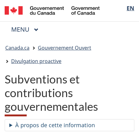
/
Sélectio
EN
Passer
Passer
Passer
Government
au
à
à
de
of
contenu
« Au
la
la
Canada
MENU
PRINCIPAL
principal
sujet
version
Menu
langue
du
HTML
Vous
gouvernement »
simplifiée
Canada.ca
Gouvernement Ouvert
êtes
ici
Divulgation proactive
:
Subventions et
contributions
gouvernementales
À propos de cette information