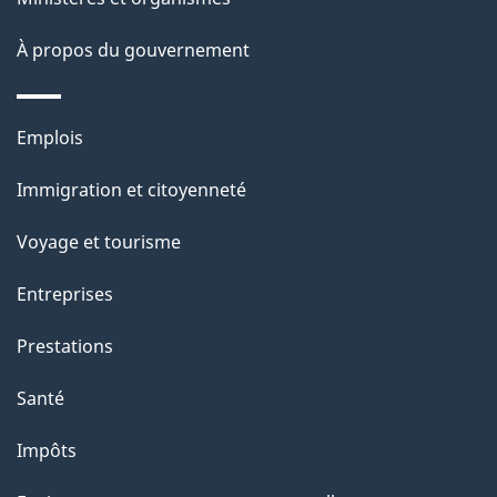
l
s
À propos du gouvernement
d
e
Thèmes
Emplois
l
et
a
Immigration et citoyenneté
sujets
p
Voyage et tourisme
a
g
Entreprises
e
Prestations
"
Santé
Impôts