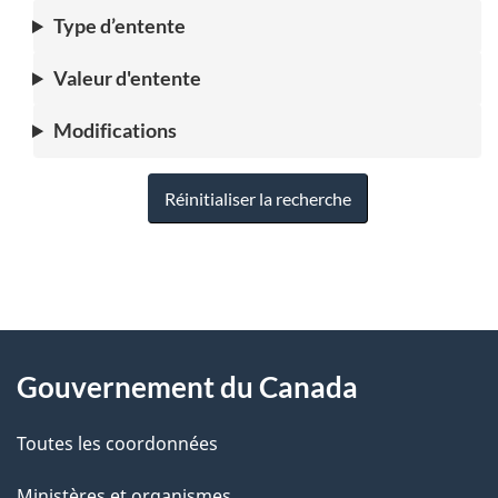
Type d’entente
Valeur d'entente
Modifications
Réinitialiser la recherche
"
D
À
é
propos
Gouvernement du Canada
t
de
a
Toutes les coordonnées
ce
i
site
Ministères et organismes